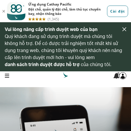
Vui lòng nâng cấp trình duyệt web của bạn
Quý khách đang sử dụng trình duyệt mà chúng tôi
không hỗ trợ. Để có được trải nghiệm tốt nhất khi sử
dụng trang web, chúng tôi khuyên quý khách nên nâng
cấp lên trình duyệt mới hơn - vui lòng xem
danh sách trình duyệt được hỗ trợ
của chúng tôi.
6
open navigation menu