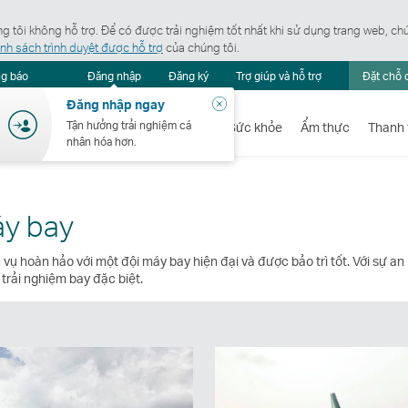
 tôi không hỗ trợ. Để có được trải nghiệm tốt nhất khi sử dụng trang web, ch
nh sách trình duyệt được hỗ trợ
của chúng tôi.
Trung
ng báo
Đăng nhập
Đăng ký
Trợ giúp và hỗ trợ
Đặt chỗ 
tâm
Đóng
Đăng nhập ngay
thông
báo
Tận hưởng trải nghiệm cá
Chuyến bay
Kỳ nghỉ
Mua sắm
Sức khỏe
Ẩm thực
Thanh 
nhân hóa hơn.
áy bay
ụ hoàn hảo với một đội máy bay hiện đại và được bảo trì tốt. Với sự an
 trải nghiệm bay đặc biệt.