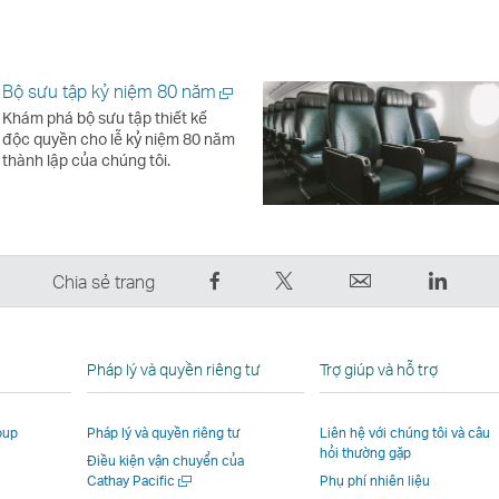
Bộ sưu tập kỷ niệm 80 năm
Mở
Khám phá bộ sưu tập thiết kế
một
độc quyền cho lễ kỷ niệm 80 năm
cửa
thành lập của chúng tôi.
sổ
mới
Chia
Đăng
Email
Linked
Chia sẻ trang
sẻ
lên
Liên
Liên
trên
Twitter
kết
kết
Facebook
–
mở
mở
Pháp lý và quyền riêng tư
Trợ giúp và hỗ trợ
–
Liên
ra
ra
Liên
kết
trong
trong
oup
Pháp lý và quyền riêng tư
Liên hệ với chúng tôi và câu
kết
mở
một
một
hỏi thường gặp
Điều kiện vận chuyển của
mở
ra
cửa
cửa
Mở
Cathay Pacific
Phụ phí nhiên liệu
ra
trong
sổ
sổ