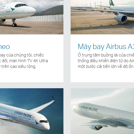
neo
Máy bay Airbus 
bay của chúng tôi, chiếc
Ở trung tâm buồng lái của chi
đối, màn hình TV 4K Ultra
thống điều khiển điện tử do Ai
 trên cao siêu rộng.
một bước cải tiến lớn về độ ổn