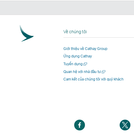
Về chúng tôi
Giới thiệu về Cathay Group
Ứng dụng Cathay
Mở
Tuyển dụng
một
Mở
Quan hệ với nhà đầu tư
cửa
một
Cam kết của chúng tôi với quý khách
sổ
cửa
mới
sổ
mới
Mở
M
một
m