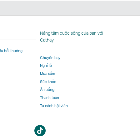
In
Nâng tầm cuộc sống của bạn với
Cathay
câu hỏi thường
Chuyến bay
Nghỉ lễ
Mua sắm
Sức khỏe
Ăn uống
Thanh toán
Tư cách hội viên
Mở
Mở
một
một