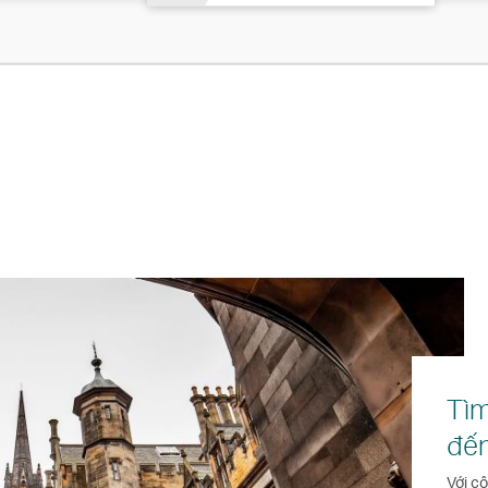
Tìm
đến
Với c