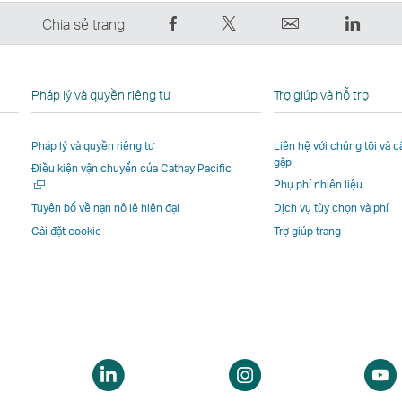
Chia
Đăng
Email
Linked
Chia sẻ trang
sẻ
lên
Liên
Liên
trên
Twitter
kết
kết
Facebook
–
mở
mở
Pháp lý và quyền riêng tư
Trợ giúp và hỗ trợ
–
Liên
ra
ra
Liên
kết
trong
trong
Pháp lý và quyền riêng tư
Liên hệ với chúng tôi và 
kết
mở
một
một
gặp
Mở
Điều kiện vận chuyển của Cathay Pacific
mở
ra
cửa
cửa
một
Phụ phí nhiên liệu
ra
trong
sổ
sổ
cửa
Tuyên bố về nạn nô lệ hiện đại
Dịch vụ tùy chọn và phí
trong
một
mới
mới
sổ
Cài đặt cookie
Trợ giúp trang
mới
một
cửa
do
do
cửa
sổ
các
các
sổ
mới
đơn
đơn
mới
do
vị
vị
do
các
bên
bên
các
đơn
ngoài
ngoài
đơn
vị
khai
khai
ở
Mở
Mở
vị
bên
thác
thác
ột
một
một