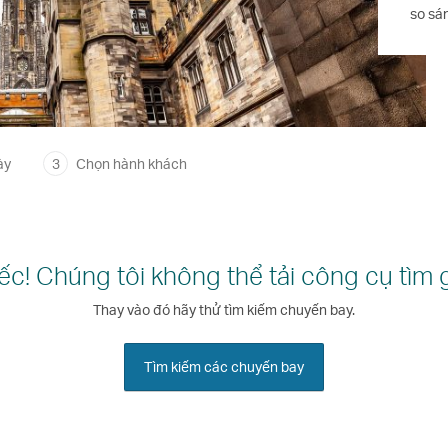
so sán
ày
3
Chọn hành khách
iếc! Chúng tôi không thể tải công cụ tìm g
Thay vào đó hãy thử tìm kiếm chuyến bay.
Tìm kiếm các chuyến bay