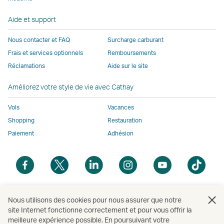
peut
pas
appliquer
appliquer
appliquer
ne
fenêtre
ne
appliquer
les
les
les
pas
Aide et support
pas
les
mêmes
mêmes
mêmes
appliqu
appliquer
mêmes
politiques
politiques
politiques
les
Nous contacter et FAQ
Surcharge carburant
les
politiques
d’accessibilité
d’accessibilité
d’accessibilit
mêmes
Frais et services optionnels
Remboursements
mêmes
d’accessibilité
que
que
que
politiqu
Réclamations
Aide sur le site
politiques
que
Cathay
Cathay
Cathay
d’access
d’accessibilité
Cathay
Pacific
Pacific
Pacific
que
Améliorez votre style de vie avec Cathay
que
Pacific
Cathay
Cathay
Le
Pacific
Vols
Vacances
Pacific
lien
Shopping
Restauration
Le
ouvre
Paiement
Adhésion
lien
une
ouvre
nouvelle
Ouvrir
Ouvrir
Ouvrir
Ouvrir
Ouvrir
Ouvri
une
fenêtre
une
une
une
une
une
une
nouvelle
opérée
nouvelle
nouvelle
nouvelle
nouvelle
nouvelle
nouv
fenêtre
par
fenêtre
fenêtre
fenêtre
fenêtre
fenêtre
fenê
Ouvrir
Nous utilisons des cookies pour nous assurer que notre
opérée
des
site Internet fonctionne correctement et pour vous offrir la
une
par
parties
meilleure expérience possible. En poursuivant votre
nouvelle