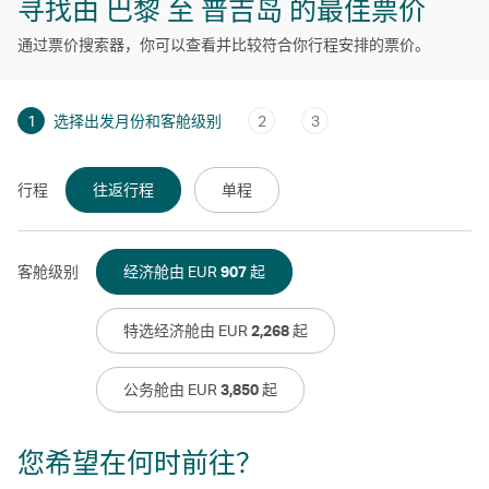
寻找由 巴黎 至 普吉岛 的最佳票价
通过票价搜索器，你可以查看并比较符合你行程安排的票价。
1
选择出发月份和客舱级别
2
3
行程
往返行程
单程
客舱级别
经济舱由 EUR
907
起
特选经济舱由 EUR
2,268
起
公务舱由 EUR
3,850
起
您希望在何时前往？