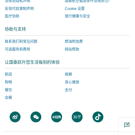
口
打
法律及隐私声明
国泰航空载运条件及规则
窗
窗
打
入
由
部
开
口
反现代奴隶制声明
Cookie 设置
一
口
开，
由
外
机
医疗协助
旅行健康与安全
个
打
进
外
部
构
新
开，
入
部
机
运
窗
协助与支持
口
进
由
机
构
营
入
外
构
运
的
联系我们和常见问题
燃油附加费
由
部
运
营
网
可选服务和费用
网站帮助
外
机
营
的
站，
让国泰跃升您生活每刻的体验
部
构
的
网
该
机
运
网
站，
网
航班
假期
构
营
站，
该
站
购物
身心健旅
运
的
该
网
不
餐饮
支付
营
网
网
站
一
会籍
的
站，
站
不
定
网
该
不
一
会
站，
网
一
定
采
打
打
打
打
打
该
站
定
会
用
开
开
开
开
开
网
不
会
采
与
一
一
一
一
一