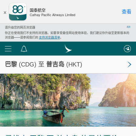
×
国泰航空
查看
Cathay Pacific Airways Limited
请升级您的网页浏览器
关闭
你正在使用我们不支持的浏览器。如要享受最佳网站使用体验，我们建议你升级至更新版本的
浏览器——请参阅我们的
支持浏览器清单
。
功
通
能
知
巴黎
(CDG) 至
普吉岛
(HKT)
列
中
表
心