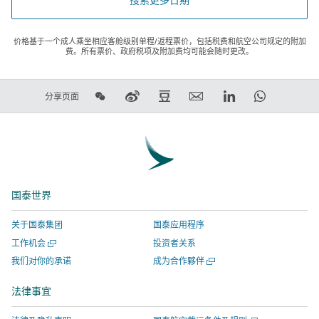
价格基于一个成人乘坐相应客舱级别单程/返程票价，包括税费和航空公司规定的附加
费。所有票价、政府税项及附加费均可能会随时更改。
在
在
在
电
LinkedIn
WhatsAp
分享页面
微
新
豆
子
领
链
信
浪
瓣
邮
英
接
上
微
上
件
链
将
分
博
分
链
接
在
享
上
享
接
将
新
国泰世界
分
-
将
在
窗
享
链
在
新
口
关于国泰集团
国泰应用程序
-
接
新
窗
打
打
工作机会
投资者关系
链
将
窗
口
开，
开
打
我们对你的承诺
成为合作夥伴
接
在
口
打
进
一
开
将
新
打
开，
入
个
一
法律事宜
新
在
窗
开，
进
由
个
窗
新
新
口
进
入
外