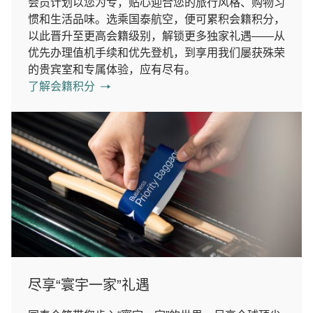
会员计划以您为专，贴心迎合您的旅行风格、购物习
惯和生活品味。选乘国泰航空，便可累积会籍积分，
以此晋升至更高会籍级别，解锁更多独家礼遇——从
优先办理值机手续和优先登机，到享用我们屡获殊荣
的贵宾室和专属体验，应有尽有。
了解会籍积分
尽享“寰宇一家”礼遇