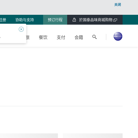
关闭
注册
协助与支持
预订行程
於国泰品味商城购物
打
开
关
搜
一
闭
。
物
身心健旅
餐饮
支付
会籍
索
个
新
国
窗
泰
口
航
空