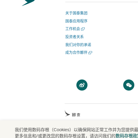
关于国泰集团
国泰应用程序
打
工作机会
开
投资者关系
一
我们对你的承诺
个
新
打
成为合作夥伴
窗
开
口
一
个
新
窗
打
口
开
一
个
打
新
开
窗
一
口
我们使用数码存根（Cookies）以确保网站正常工作并为您
版权所有
©
國泰航空有限公司
Cathay Pacific 
个
更多信息和/或更改您的数码存根设置，请访问我们的
数码存根政