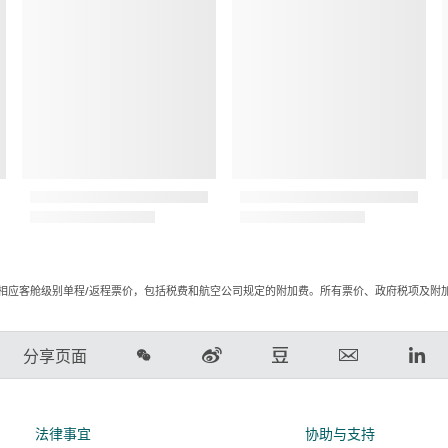
相应客舱级别单程/返程票价，包括税费和航空公司规定的附加费。所有票价、政府税项及附
在
在
在
电
Lin
分享页面
微
新
豆
子
领
信
浪
瓣
邮
英
上
微
上
件
链
法律事宜
协助与支持