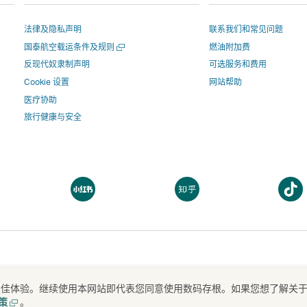
分
博
分
链
接
享
上
享
接
将
法律及隐私声明
联系我们和常见问题
分
-
将
在
打
国泰航空载运条件及规则
燃油附加费
享
链
在
新
开
-
接
新
窗
反现代奴隶制声明
可选服务和费用
一
链
将
窗
口
Cookie 设置
网站帮助
个
新
接
在
口
打
医疗协助
窗
将
新
打
开
旅行健康与安全
口
在
窗
开，
进
新
口
进
入
窗
打
入
由
口
开，
由
外
打
打
打
打
进
外
部
开
开
开
开，
入
部
机
一
一
一
进
由
机
构
个
个
个
入
外
构
运
新
新
新
由
部
运
营
窗
窗
窗
外
机
营
的
口
口
口
打
提供最佳体验。继续使用本网站即代表您同意使用数码存根。如果您想了解关
Airways Limited 京ICP备09072568号
京公网安备 11010502033296号
开
部
构
的
网
打
策
。
一