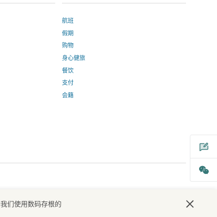
航班
假期
购物
身心健旅
餐饮
，
支付
会籍
打
开
一
个
新
窗
口
于我们使用数码存根的