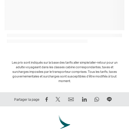
Les prix sont indiqués sur la base des tarifs aller simple/aller-retour pour un
adulte voyageant dans les classes cabine correspondantes, taxes et
surcharges imposées par le transporteur comprises. Tous les tarifs, taxes
gouvernementales et surcharges sont susceptibles d’être modifiés à tout
moment.
Partager
Tweeter
Email
LinkedIn
WhatsApp
Partage
Partager la page
sur
–
Le
Le
Le
sur
Facebook
Le
lien
lien
lien
Ligne
–
lien
ouvre
ouvre
ouvre
Le
Le
ouvre
une
une
une
lien