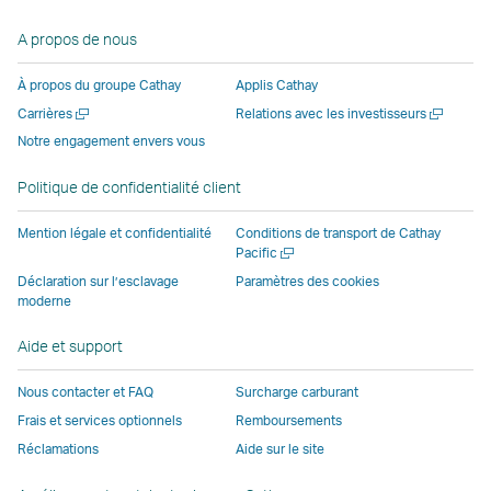
lien
une
nouvelle
nouvelle
nouvelle
ouvre
A propos de nous
ouvre
nouvelle
fenêtre
fenêtre
fenêtre
une
une
fenêtre
opérée
opérée
opérée
nouvell
À propos du groupe Cathay
Applis Cathay
nouvelle
opérée
par
par
par
fenêtre
Ouvrir
Ouvrir
Carrières
Relations avec les investisseurs
fenêtre
par
des
des
des
opérée
une
une
Notre engagement envers vous
opérée
des
parties
parties
parties
par
nouvelle
nouvelle
par
parties
externes
externes
externes
des
fenêtre
fenêtre
Politique de confidentialité client
des
externes
et
et
et
parties
parties
et
peut
peut
peut
externe
Mention légale et confidentialité
Conditions de transport de Cathay
externes
peut
ne
ne
ne
et
Ouvrir
Pacific
une
et
ne
pas
pas
pas
peut
Déclaration sur l’esclavage
Paramètres des cookies
nouvelle
moderne
peut
pas
appliquer
appliquer
appliquer
ne
fenêtre
ne
appliquer
les
les
les
pas
Aide et support
pas
les
mêmes
mêmes
mêmes
appliqu
appliquer
mêmes
politiques
politiques
politiques
les
Nous contacter et FAQ
Surcharge carburant
les
politiques
d’accessibilité
d’accessibilité
d’accessibilit
mêmes
Frais et services optionnels
Remboursements
mêmes
d’accessibilité
que
que
que
politiqu
Réclamations
Aide sur le site
politiques
que
Cathay
Cathay
Cathay
d’access
d’accessibilité
Cathay
Pacific
Pacific
Pacific
que