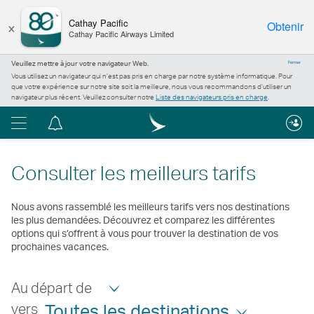
×
Cathay Pacific
Obtenir
Cathay Pacific Airways Limited
Veuillez mettre à jour votre navigateur Web.
Fermer
Vous utilisez un navigateur qui n’est pas pris en charge par notre système informatique. Pour
que votre expérience sur notre site soit la meilleure, nous vous recommandons d’utiliser un
navigateur plus récent. Veuillez consulter notre
Liste des navigateurs pris en charge
.
Menu
Centre
de
notification
Consulter les meilleurs tarifs
Nous avons rassemblé les meilleurs tarifs vers nos destinations
les plus demandées. Découvrez et comparez les différentes
options qui s’offrent à vous pour trouver la destination de vos
prochaines vacances.
Au départ de
vers
Toutes les destinations