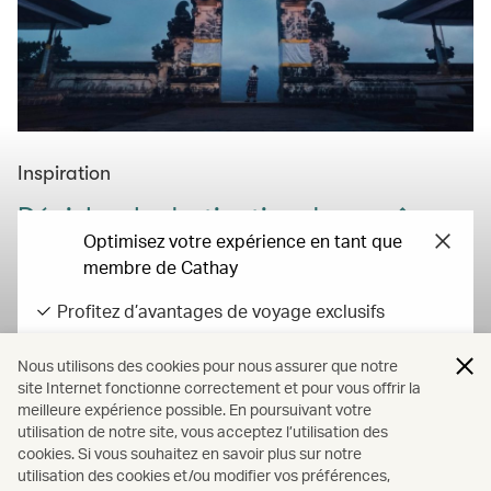
Inspiration
Dénichez la destination de vos rêves
Optimisez votre expérience en tant que
Trouvez l’inspiration dans nos guides de voyage ou en
membre de Cathay
consultant nos conseils et idées, puis commencez à
planifier votre prochaine escapade dès aujourd’hui.
Profitez d’avantages de voyage exclusifs
Débloquez des avantages de statut et d’étape
En savoir plus
Nous utilisons des cookies pour nous assurer que notre
Gagnez des Asia Miles sur vos dépenses
site Internet fonctionne correctement et pour vous offrir la
quotidiennes
meilleure expérience possible. En poursuivant votre
Tous les tarifs incluent les taxes et les surcharges imposées par le
utilisation de notre site, vous acceptez l’utilisation des
cookies. Si vous souhaitez en savoir plus sur notre
transporteur. Tous les tarifs, taxes gouvernementales, autres frais et
Se connecter/S’inscrire
utilisation des cookies et/ou modifier vos préférences,
surcharges sont susceptibles d’être modifiés à tout moment.