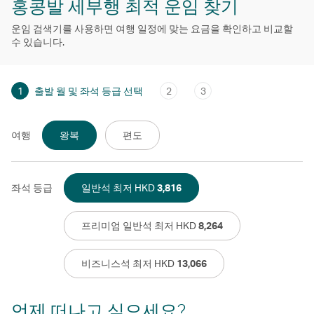
홍콩발 세부행 최적 운임 찾기
운임 검색기를 사용하면 여행 일정에 맞는 요금을 확인하고 비교할
수 있습니다.
1
출발 월 및 좌석 등급 선택
2
3
여행
왕복
편도
좌석 등급
일반석 최저 HKD
3,816
프리미엄 일반석 최저 HKD
8,264
비즈니스석 최저 HKD
13,066
언제 떠나고 싶으세요?