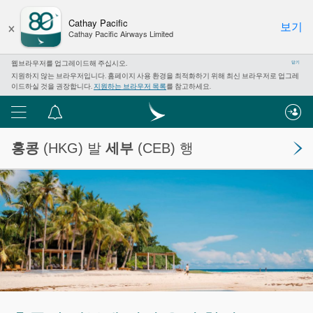
×
Cathay Pacific
보기
Cathay Pacific Airways Limited
웹브라우저를 업그레이드해 주십시오.
닫기
지원하지 않는 브라우저입니다. 홈페이지 사용 환경을 최적화하기 위해 최신 브라우저로 업그레
이드하실 것을 권장합니다.
지원하는 브라우저 목록
를 참고하세요.
메
알
뉴
림
홍콩
(HKG) 발
세부
(CEB) 행
센
터