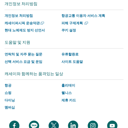
서
운
사
사
사
사
개인정보 처리방침
열
열
운
영
이
이
에
이
기
기
영
하
트
트
서
트
개인정보 처리방침
항공교통 이용자 서비스 계획
하
는
의
의
운
의
새
새
캐세이퍼시픽 운송약관
피해 구제계획
는
사
새
새
영
새
창
창
현대 노예제도 방지 선언서
쿠키 설정
에
에
사
이
창
창
하
창
서
서
이
트
에
에
는
에
도움말 및 지원
열
열
트
의
서
서
사
서
기
기
의
새
링
링
이
링
연락처 및 자주 묻는 질문
유류할증료
새
창
크
크
트
크
선택 서비스 요금 및 운임
사이트 도움말
창
에
가
가
의
가
캐세이와 함께하는 품격있는 일상
에
서
열
열
새
열
서
링
리
리
창
리
항공
홀리데이
링
크
며
며
에
며
쇼핑
웰니스
크
가
여
여
서
여
다이닝
제휴 카드
가
열
기
기
링
기
멤버십
열
리
에
에
크
에
리
며
는
는
가
는
며
여
캐
캐
열
캐
새
새
새
새
새
새