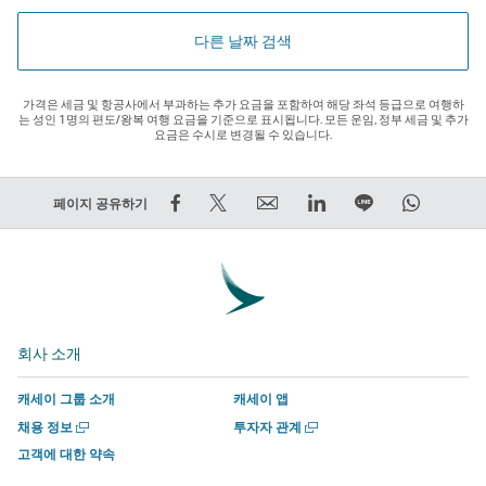
다른 날짜 검색
가격은 세금 및 항공사에서 부과하는 추가 요금을 포함하여 해당 좌석 등급으로 여행하
는 성인 1명의 편도/왕복 여행 요금을 기준으로 표시됩니다. 모든 운임, 정부 세금 및 추가
요금은 수시로 변경될 수 있습니다.
Facebook
트
Email
LinkedIn
라
WhatsA
페이지 공유하기
에
윗
외
외
인
외
서
하
부
부
에
부
공
기
타
타
서
타
유
–
사
사
함
사
–
외
에
에
께
에
회사 소개
외
부
서
서
하
서
부
타
운
운
기
운
캐세이 그룹 소개
캐세이 앱
타
사
영
영
외
영
새
새
채용 정보
투자자 관계
사
에
하
하
부
하
창
창
고객에 대한 약속
에
서
는
는
타
는
에
에
서
서