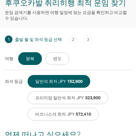
후쿠오카발 취리히행 최적 운임 찾기
운임 검색기를 사용하면 여행 일정에 맞는 요금을 확인하고 비교할
수 있습니다.
1
출발 월 및 좌석 등급 선택
2
3
여행
왕복
편도
좌석 등급
일반석 최저 JPY
152,900
프리미엄 일반석 최저 JPY
323,900
비즈니스석 최저 JPY
572,410
언제 떠나고 싶으세요?