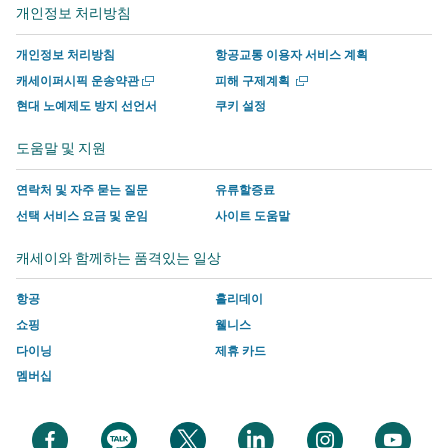
서
운
사
사
사
사
개인정보 처리방침
열
열
운
영
이
이
에
이
기
기
영
하
트
트
서
트
개인정보 처리방침
항공교통 이용자 서비스 계획
하
는
의
의
운
의
새
새
캐세이퍼시픽 운송약관
피해 구제계획
는
사
새
새
영
새
창
창
현대 노예제도 방지 선언서
쿠키 설정
에
에
사
이
창
창
하
창
서
서
이
트
에
에
는
에
도움말 및 지원
열
열
트
의
서
서
사
서
기
기
의
새
링
링
이
링
연락처 및 자주 묻는 질문
유류할증료
새
창
크
크
트
크
선택 서비스 요금 및 운임
사이트 도움말
창
에
가
가
의
가
캐세이와 함께하는 품격있는 일상
에
서
열
열
새
열
서
링
리
리
창
리
항공
홀리데이
링
크
며
며
에
며
쇼핑
웰니스
크
가
여
여
서
여
다이닝
제휴 카드
가
열
기
기
링
기
멤버십
열
리
에
에
크
에
리
며
는
는
가
는
며
여
캐
캐
열
캐
새
새
새
새
새
새