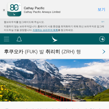
×
Cathay Pacific
보기
Cathay Pacific Airways Limited
웹브라우저를 업그레이드해 주십시오.
닫기
지원하지 않는 브라우저입니다. 홈페이지 사용 환경을 최적화하기 위해 최신 브라우저로 업그레
이드하실 것을 권장합니다.
지원하는 브라우저 목록
를 참고하세요.
메
알
뉴
림
후쿠오카
(FUK) 발
취리히
(ZRH) 행
센
터