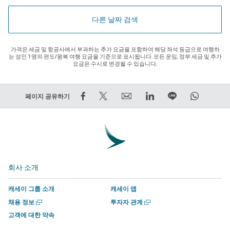
다른 날짜 검색
가격은 세금 및 항공사에서 부과하는 추가 요금을 포함하여 해당 좌석 등급으로 여행하
는 성인 1명의 편도/왕복 여행 요금을 기준으로 표시됩니다. 모든 운임, 정부 세금 및 추가
요금은 수시로 변경될 수 있습니다.
Facebook
트
Email
LinkedIn
라
WhatsA
페이지 공유하기
에
윗
외
외
인
외
서
하
부
부
에
부
공
기
타
타
서
타
유
–
사
사
함
사
–
외
에
에
께
에
회사 소개
외
부
서
서
하
서
부
타
운
운
기
운
캐세이 그룹 소개
캐세이 앱
타
사
영
영
외
영
새
새
채용 정보
투자자 관계
사
에
하
하
부
하
창
창
고객에 대한 약속
에
서
는
는
타
는
에
에
서
서