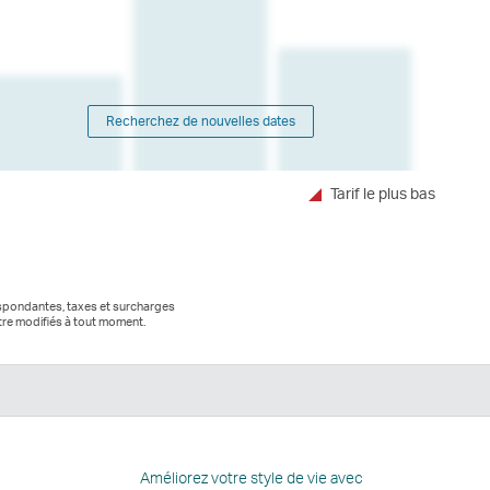
Recherchez de nouvelles dates
Tarif le plus bas
respondantes, taxes et surcharges
tre modifiés à tout moment.
edIn
e
Améliorez votre style de vie avec