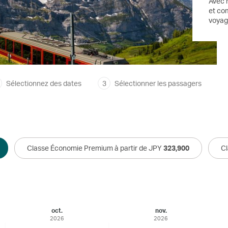
Avec n
et co
voyag
Sélectionnez des dates
3
Sélectionner les passagers
Classe Économie Premium à partir de JPY
323,900
Cl
oct.
nov.
2026
2026