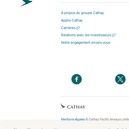
À propos du groupe Cathay
Applis Cathay
Ouvrir
Carrières
une
Ouvrir
Relations avec les investisseurs
nouvelle
une
Notre engagement envers vous
fenêtre
nouvelle
fenêtre
Ouvrir
O
une
u
nouvelle
n
fenêtre
f
Ouvrir
une
nouvelle
Mentions légales
© Cathay Pacific Airways Limi
fenêtre
Cathay Pacific Airways, 14 rue d’Orléans, 92200