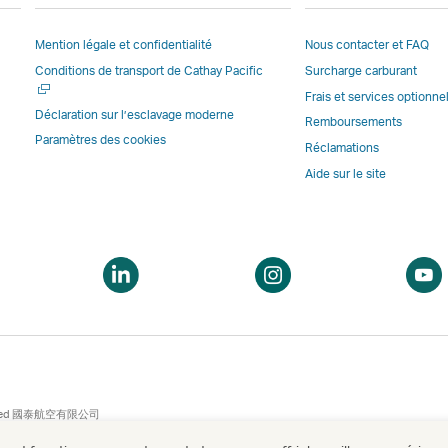
Le
ouvre
une
une
lien
une
nouvelle
nouv
Mention légale et confidentialité
Nous contacter et FAQ
ouvre
nouvelle
fenêtre
fenêt
Ouvrir
Conditions de transport de Cathay Pacific
Surcharge carburant
une
fenêtre
opérée
opér
une
nouvelle
opérée
par
par
Frais et services optionne
nouvelle
Déclaration sur l’esclavage moderne
fenêtre
par
des
des
Remboursements
fenêtre
Paramètres des cookies
opérée
des
parties
parti
Réclamations
par
parties
externes
exte
Aide sur le site
des
externes
et
et
parties
et
peut
peut
externes
peut
ne
ne
et
ne
pas
pas
uvrir
Ouvrir
Ouvrir
peut
pas
appliquer
appl
ne
une
une
ne
appliquer
les
les
ouvelle
nouvelle
nouvelle
pas
les
mêmes
mêm
enêtre
fenêtre
fenêtre
appliquer
mêmes
politiques
polit
les
politiques
d’accessibilit
d’acc
mêmes
d’accessibilité
que
que
ted
國泰航空有限公司
politiques
que
Cathay
Cath
 Neuilly-sur-Seine, France