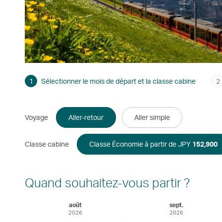
1
Sélectionner le mois de départ et la classe cabine
2
Voyage
Aller-retour
Aller simple
Classe cabine
Classe Économie à partir de JPY
152,900
Quand souhaitez-vous partir ?
août
sept.
2026
2026