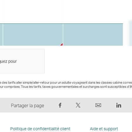
iquez pour
se des tarifs aller simple/aller-retour pour un adulte voyageant dans les classes cabine cor
ur comprises. Tous les tarifs, taxes gouvernementales et surcharges sont susceptibles d’ê
Partager
Tweeter
Email
Link
Partager la page
sur
–
Le
Le
Facebook
Le
lien
lien
–
lien
ouvre
ouvr
Politique de confidentialité client
Aide et support