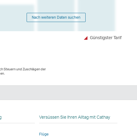
Nach weiteren Daten suchen
Günstigster Tarif
lich Steuern und Zuschlägen der
den.
n
g
Versüssen Sie Ihren Alltag mit Cathay
Flüge