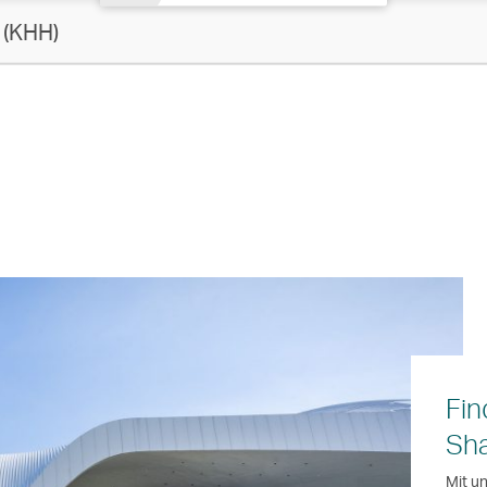
(KHH)
Fin
Sha
Mit u