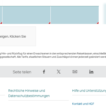
eigen. Klicken Sie
lug/Hin- und Rückflug für einen Erwachsenen in den entsprechenden Reiseklassen, einschließ
ggesellschaft. Alle Tarife, staatlichen Steuern und Zuschläge können jederzeit geändert wer
Auf
Twittern
E-
LinkedI
Seite teilen
Facebook
Sie
Mail
Der
teilen
das
Der
Link
–
–
Link
wird
Rechtliche Hinweise und
Hilfe und Unterstützun
der
der
wird
in
Datenschutzbestimmungen
Link
Link
in
einem
Kontakt und HGF
wird
wird
einem
neuen