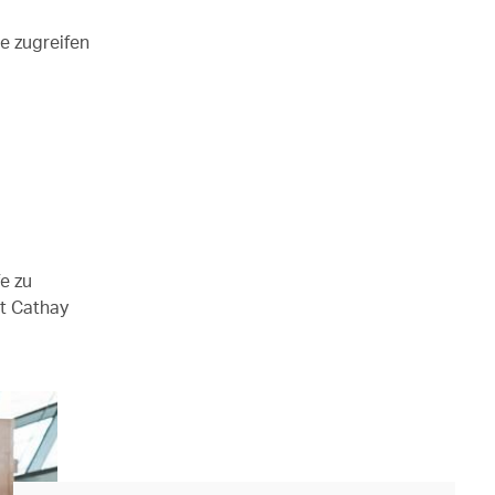
e zugreifen
fe zu
it Cathay