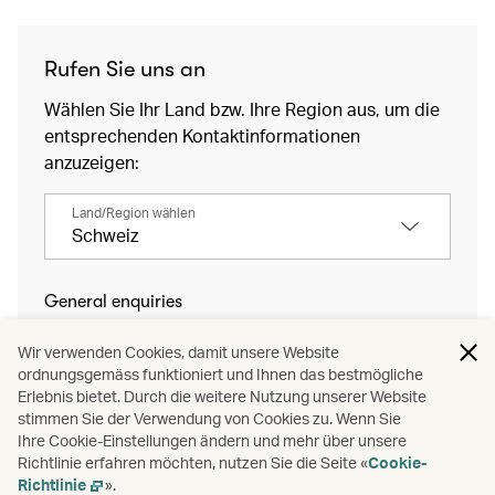
(open in a new window)
Rufen Sie uns an
Wählen Sie Ihr Land bzw. Ihre Region aus, um die
entsprechenden Kontaktinformationen
anzuzeigen:
Land/Region wählen
Schweiz
General enquiries
+41 31 547 8080
Wir verwenden Cookies, damit unsere Website
ordnungsgemäss funktioniert und Ihnen das bestmögliche
If you are calling from outside of Switzerland,
Erlebnis bietet. Durch die weitere Nutzung unserer Website
an overseas charge may apply.
stimmen Sie der Verwendung von Cookies zu. Wenn Sie
Ihre Cookie-Einstellungen ändern und mehr über unsere
Richtlinie erfahren möchten, nutzen Sie die Seite «
Cookie-
Gepäckservice
Richtlinie
».