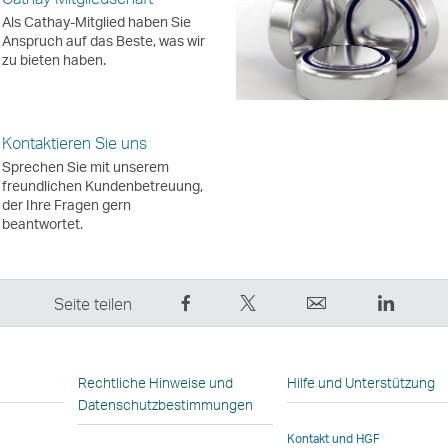
Als Cathay-Mitglied haben Sie
Anspruch auf das Beste, was wir
zu bieten haben.
Kontaktieren Sie uns
Sprechen Sie mit unserem
freundlichen Kundenbetreuung,
der Ihre Fragen gern
beantwortet.
Auf
Twittern
E-
LinkedI
Seite teilen
Facebook
Sie
Mail
Der
teilen
das
Der
Link
–
–
Link
wird
Rechtliche Hinweise und
Hilfe und Unterstützung
der
der
wird
in
Datenschutzbestimmungen
Link
Link
in
einem
Kontakt und HGF
wird
wird
einem
neuen