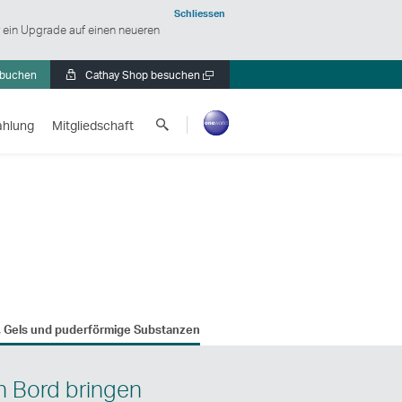
Schliessen
r ein Upgrade auf einen neueren
 buchen
Cathay Shop besuchen
Neues
Fenster
Cathay
öffnen
ahlung
Mitgliedschaft
Pacific
suchen
s, Gels und puderförmige Substanzen
n Bord bringen