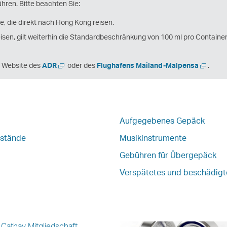
ühren. Bitte beachten Sie:
e, die direkt nach Hong Kong reisen.
eisen, gilt weiterhin die Standardbeschränkung von 100 ml pro Contai
Neues
Neues
r Website des
ADR
oder des
Flughafens Mailand-Malpensa
.
Fenster
Fenster
öffnen
öffnen
Aufgegebenes Gepäck
nstände
Musikinstrumente
Gebühren für Übergepäck
Verspätetes und beschädig
Cathay Mitgliedschaft