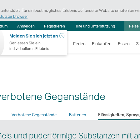
 unterstützt. Für ein bestmögliches Erlebnis auf unserer Website empfehlen wi
stützter Browser
.
Informationszentrum
ntrum
Anmelden
Registrieren
Hilfe und Unterstützung
Reise
Schliessen
Melden Sie sich jetzt an
Geniessen Sie ein
Flüge
Ferien
Einkaufen
Essen
Z
individuelleres Erlebnis.
d verbotene Gegenstände
Verbotene Gegenstände
Batterien
Flüssigkeiten, Spray
 Gels und puderförmige Substanzen mit a