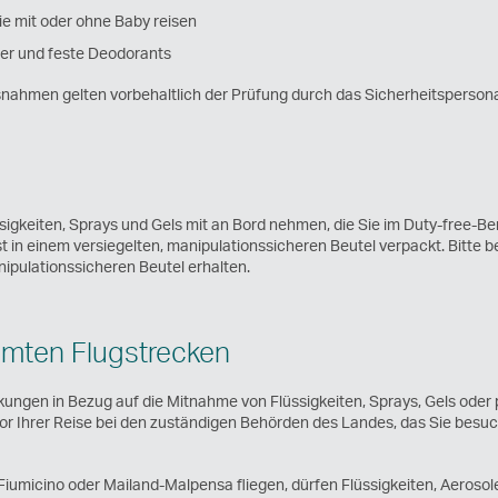
ie mit oder ohne Baby reisen
der und feste Deodorants
ahmen gelten vorbehaltlich der Prüfung durch das Sicherheitspersona
sigkeiten, Sprays und Gels mit an Bord nehmen, die Sie im Duty-free-Be
 in einem versiegelten, manipulationssicheren Beutel verpackt. Bitte bea
ipulationssicheren Beutel erhalten.
mten Flugstrecken
nkungen in Bezug auf die Mitnahme von Flüssigkeiten, Sprays, Gels ode
vor Ihrer Reise bei den zuständigen Behörden des Landes, das Sie besu
iumicino oder Mailand-Malpensa fliegen, dürfen Flüssigkeiten, Aerosol