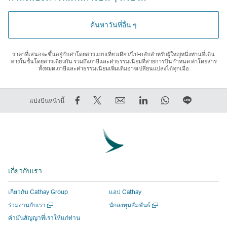
ค้นหาวันที่อื่น ๆ
ราคาที่เสนอจะขึ้นอยู่กับค่าโดยสารแบบเที่ยวเดียว/ไป-กลับสําหรับผู้ใหญ่หนึ่งท่านที่เดิน
ทางในชั้นโดยสารเดียวกัน รวมถึงภาษีและค่าธรรมเนียมที่สายการบินกําหนด ค่าโดยสาร
ทั้งหมด ภาษีและค่าธรรมเนียมเพิ่มเติมอาจเปลี่ยนแปลงได้ทุกเมื่อ
การ
การ
ส่ง
LinkedIn
WhatsApp
แชร์
แบ่งปันหน้านี้
แชร์
Tweet
ต่อ
ลิงก์
ลิงก์
บน
บน
ข้อมูล
ให้
จะ
จะ
LINE
Facebook
นี้
เพื่อน
เปิด
เปิด
ลิงก์
–
–
ลิงก์
ขึ้น
ขึ้น
จะ
ลิงก์
ลิงก์
จะ
ใน
ใน
เปิด
เกี่ยวกับเรา
จะ
จะ
เปิด
หน้าต่าง
หน้าต่าง
ขึ้น
เปิด
เปิด
ขึ้น
ใหม่
ใหม่
ใน
เกี่ยวกับ Cathay Group
แอป Cathay
ขึ้น
ขึ้น
ใน
ที่
ที่
หน้าต่าง
เปิด
เปิด
ร่วมงานกับเรา
นักลงทุนสัมพันธ์
ใน
ใน
หน้าต่าง
ดำเนิน
ดำเนิน
ใหม่
ใน
ใน
คำมั่นสัญญาที่เราให้แก่ท่าน
หน้าต่าง
หน้าต่าง
ใหม่
งาน
งาน
ที่
หน้าต่าง
หน้าต่าง