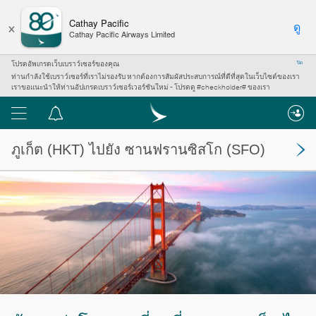
×
Cathay Pacific
ดู
Cathay Pacific Airways Limited
โปรดอัพเกรดเว็บเบราว์เซอร์ของคุณ
ปิด
ท่านกำลังใช้เบราว์เซอร์ที่เราไม่รองรับ หากต้องการสัมผัสประสบการณ์ที่ดีที่สุดในเว็บไซต์ของเรา
เราขอแนะนำให้ท่านอัปเกรดเบราว์เซอร์เวอร์ชันใหม่ - โปรดดู #checkholder# ของเรา
เมนู
ศูนย์
การ
ภูเก็ต
(HKT) ไปยัง
ซานฟรานซิสโก
(SFO)
แจ้ง
เตือน