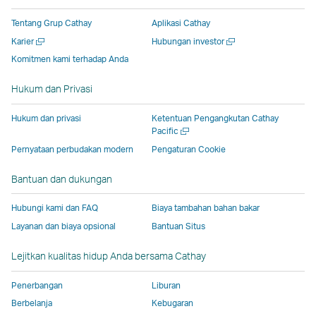
di
jendela
yang
yang
yang
jendela
Tentang Grup Cathay
Aplikasi Cathay
jendela
baru
dioperasikan
dioperasikan
dioperasikan
baru
Buka
Buka
Karier
Hubungan investor
baru
yang
oleh
oleh
oleh
yang
jendela
jendela
Komitmen kami terhadap Anda
yang
dioperasikan
pihak
pihak
pihak
dioperas
baru
baru
dioperasikan
oleh
eksternal
eksternal
eksternal
oleh
Hukum dan Privasi
oleh
pihak
dan
dan
dan
pihak
pihak
eksternal,
mungkin
mungkin
mungkin
eksterna
Hukum dan privasi
Ketentuan Pengangkutan Cathay
eksternal,
dan
tidak
tidak
tidak
dan
Buka
Pacific
jendela
dan
mungkin
mengikuti
mengikuti
mengikuti
mungkin
Pernyataan perbudakan modern
Pengaturan Cookie
baru
mungkin
tidak
kebijakan
kebijakan
kebijakan
tidak
Bantuan dan dukungan
tidak
mengikuti
aksesibilitas
aksesibilitas
aksesibilitas
mengikut
mengikuti
kebijakan
yang
yang
yang
kebijaka
Hubungi kami dan FAQ
Biaya tambahan bahan bakar
kebijakan
aksesibilitas
sama
sama
sama
aksesibil
Layanan dan biaya opsional
Bantuan Situs
aksesibilitas
yang
seperti
seperti
seperti
yang
yang
sama
kebijakan
kebijakan
kebijakan
sama
Lejitkan kualitas hidup Anda bersama Cathay
sama
seperti
Cathay
Cathay
Cathay
seperti
seperti
kebijakan
Pacific
Pacific
Pacific
kebijaka
Penerbangan
Liburan
kebijakan
Cathay
Cathay
Berbelanja
Kebugaran