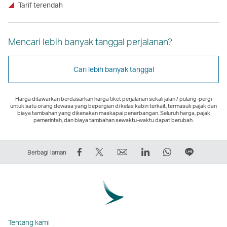
Tarif terendah
Mencari lebih banyak tanggal perjalanan?
Cari lebih banyak tanggal
Harga ditawarkan berdasarkan harga tiket perjalanan sekali jalan / pulang-pergi
untuk satu orang dewasa yang bepergian di kelas kabin terkait, termasuk pajak dan
biaya tambahan yang dikenakan maskapai penerbangan. Seluruh harga, pajak
pemerintah, dan biaya tambahan sewaktu-waktu dapat berubah.
Bagikan
Tweet
Email
LinkedIn
WhatsApp
Berbagi
Berbagi laman
di
Ini
Tautan
Tautan
Tautan
di
Facebook
–
akan
akan
akan
LINE
–
Tautan
terbuka
terbuka
terbuka
Tautan
Tautan
akan
di
di
di
akan
akan
terbuka
jendela
jendela
jendela
terbuka
Tentang kami
terbuka
di
baru
baru
baru
di