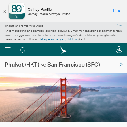
×
Cathay Pacific
Lihat
Cathay Pacific Airways Limited
Tingkatkan browser web Anda
Tutup
Anda menggunakan peramban yang tidak didukung. Untuk mendapatkan pengalaman terbaik
dalam menggunakan situs kami, kami menyarankan agar Anda melakukan peningkatan ke
peramban terbaru – lihatlah
daftar peramban yang didukung
kami.
Menu
Pusat
pemberitahuan
Phuket
(HKT) ke
San Francisco
(SFO)