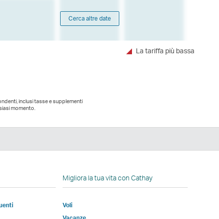
Cerca altre date
La tariffa più bassa
pondenti, inclusi tasse e supplementi
alsiasi momento.
edIn
Migliora la tua vita con Cathay
uenti
Voli
e
Vacanze