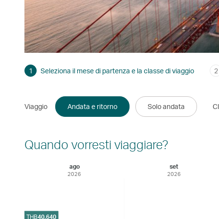
1
Seleziona il mese di partenza e la classe di viaggio
2
Viaggio
Andata e ritorno
Solo andata
Cl
Quando vorresti viaggiare?
ago
set
2026
2026
THB
40,640