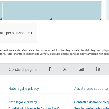
 clic per selezionare il
 tariffe di sola andata/andata e ritorno per un adulto che viaggia nelle classi di viaggio corris
tore. Tutte le tariffe, le imposte governative e i supplementi sono soggetti a variazioni in qu
Condividi
Condividi
Email
Link
Condividi pagina
su
su
Il
Il
Facebook
Twitter
link
link
–
–
si
si
Note legali e privacy
Assistenza e supporto
Il
Il
apre
apre
link
link
in
in
Note legali e privacy
Contatti e domande freq
si
si
una
una
Apri
Condizioni di trasporto Cathay Pacific
Supplemento carburant