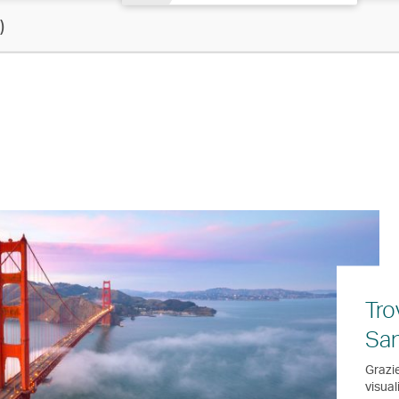
)
Tro
San
Grazie
visual