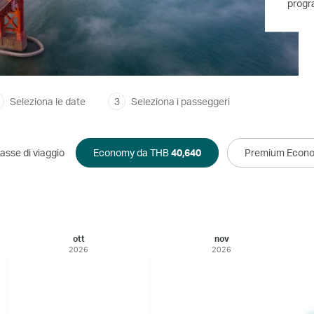
progr
Seleziona le date
3
Seleziona i passeggeri
asse di viaggio
Economy da THB
40,640
Premium Econ
ott
nov
2026
2026