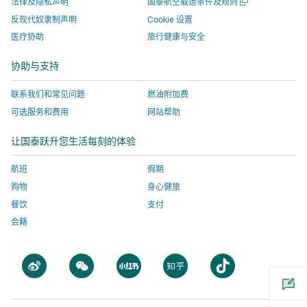
口
打
法律及隐私声明
国泰航空载运条件及规则
窗
窗
打
入
由
部
开
口
反现代奴隶制声明
Cookie 设置
一
口
开，
由
外
机
医疗协助
旅行健康与安全
个
打
进
外
部
构
新
开，
入
部
机
运
窗
协助与支持
口
进
由
机
构
营
入
外
构
运
的
联系我们和常见问题
燃油附加费
由
部
运
营
网
可选服务和费用
网站帮助
外
机
营
的
站，
让国泰跃升您生活每刻的体验
部
构
的
网
该
机
运
网
站，
网
航班
假期
构
营
站，
该
站
购物
身心健旅
运
的
该
网
不
餐饮
支付
营
网
网
站
一
会籍
的
站，
站
不
定
网
该
不
一
会
站，
网
一
定
采
打
打
打
打
打
该
站
定
会
用
开
开
开
开
开
网
不
会
采
与
一
一
一
一
一