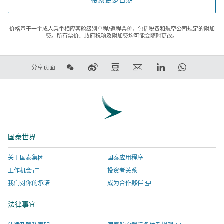
价格基于一个成人乘坐相应客舱级别单程/返程票价，包括税费和航空公司规定的附加
费。所有票价、政府税项及附加费均可能会随时更改。
在
在
在
电
LinkedIn
WhatsAp
分享页面
微
新
豆
子
领
链
信
浪
瓣
邮
英
接
上
微
上
件
链
将
分
博
分
链
接
在
享
上
享
接
将
新
国泰世界
分
-
将
在
窗
享
链
在
新
口
关于国泰集团
国泰应用程序
-
接
新
窗
打
打
工作机会
投资者关系
链
将
窗
口
开，
开
打
我们对你的承诺
成为合作夥伴
接
在
口
打
进
一
开
将
新
打
开，
入
个
一
法律事宜
新
在
窗
开，
进
由
个
窗
新
新
口
进
入
外