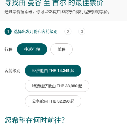
寻找由 曼谷 至 首尔 的最佳票价
通过票价搜索器，你可以查看并比较符合你行程安排的票价。
1
选择出发月份和客舱级别
2
3
行程
往返行程
单程
客舱级别
经济舱由 THB
14,245
起
特选经济舱由 THB
33,880
起
公务舱由 THB
52,250
起
您希望在何时前往？