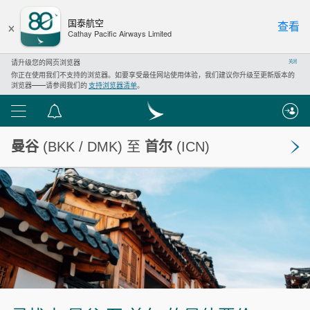
×
国泰航空
查看
Cathay Pacific Airways Limited
请升级您的网页浏览器
关闭
你正在使用我们不支持的浏览器。如要享受最佳网站使用体验，我们建议你升级至更新版本的
浏览器——请参阅我们的
支持浏览器清单
。
功
通
能
知
曼谷
(BKK / DMK) 至
首尔
(ICN)
列
中
表
心