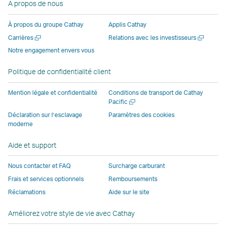
A propos de nous
ouvre
nouvelle
fenêtre
fenêtre
fenêtre
une
une
fenêtre
opérée
opérée
opérée
nouvell
À propos du groupe Cathay
Applis Cathay
nouvelle
opérée
par
par
par
fenêtre
Ouvrir
Ouvrir
Carrières
Relations avec les investisseurs
fenêtre
par
des
des
des
opérée
une
une
Notre engagement envers vous
opérée
des
parties
parties
parties
par
nouvelle
nouvelle
par
parties
externes
externes
externes
des
fenêtre
fenêtre
Politique de confidentialité client
des
externes
et
et
et
parties
parties
et
peut
peut
peut
externe
Mention légale et confidentialité
Conditions de transport de Cathay
externes
peut
ne
ne
ne
et
Ouvrir
Pacific
une
et
ne
pas
pas
pas
peut
Déclaration sur l’esclavage
Paramètres des cookies
nouvelle
moderne
peut
pas
appliquer
appliquer
appliquer
ne
fenêtre
ne
appliquer
les
les
les
pas
Aide et support
pas
les
mêmes
mêmes
mêmes
appliqu
appliquer
mêmes
politiques
politiques
politiques
les
Nous contacter et FAQ
Surcharge carburant
les
politiques
d’accessibilité
d’accessibilité
d’accessibilit
mêmes
Frais et services optionnels
Remboursements
mêmes
d’accessibilité
que
que
que
politiqu
Réclamations
Aide sur le site
politiques
que
Cathay
Cathay
Cathay
d’access
d’accessibilité
Cathay
Pacific
Pacific
Pacific
que
Améliorez votre style de vie avec Cathay
que
Pacific
Cathay