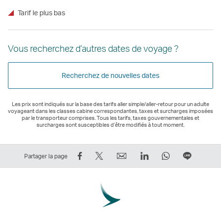
Tarif le plus bas
Vous recherchez d’autres dates de voyage ?
Recherchez de nouvelles dates
Les prix sont indiqués sur la base des tarifs aller simple/aller-retour pour un adulte
voyageant dans les classes cabine correspondantes, taxes et surcharges imposées
par le transporteur comprises. Tous les tarifs, taxes gouvernementales et
surcharges sont susceptibles d’être modifiés à tout moment.
Partager
Tweeter
Email
LinkedIn
WhatsApp
Partage
Partager la page
sur
–
Le
Le
Le
sur
Facebook
Le
lien
lien
lien
Ligne
–
lien
ouvre
ouvre
ouvre
Le
Le
ouvre
une
une
une
lien
lien
une
nouvelle
nouvelle
nouvelle
ouvre