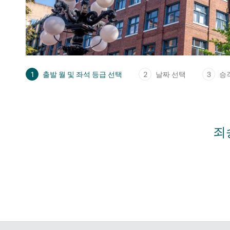
1
출발 월 및 좌석 등급 선택
2
날짜 선택
3
승
죄