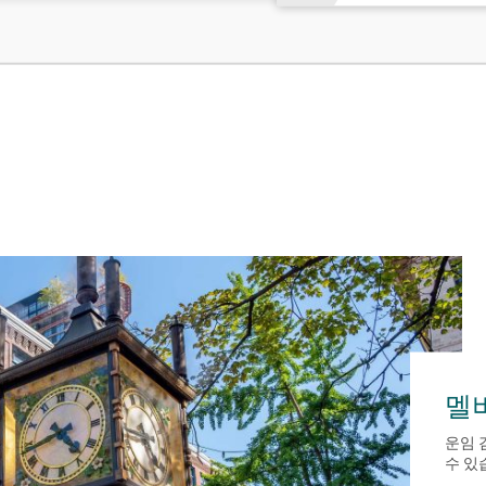
멜
운임 
수 있