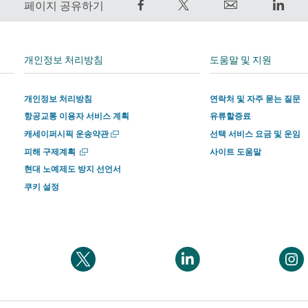
Facebook
트
Email
Link
페이지 공유하기
에
윗
외
외
서
하
부
부
공
기
타
타
개인정보 처리방침
도움말 및 지원
유
–
사
사
–
외
에
에
개인정보 처리방침
연락처 및 자주 묻는 질문
외
부
서
서
항공교통 이용자 서비스 계획
유류할증료
부
타
운
운
새
타
사
영
영
캐세이퍼시픽 운송약관
선택 서비스 요금 및 운임
창
사
에
하
하
새
피해 구제계획
사이트 도움말
에
창
에
서
는
는
현대 노예제도 방지 선언서
서
에
열
서
운
사
사
쿠키 설정
서
기
운
영
이
이
열
기
영
하
트
트
하
는
의
의
는
사
새
새
새
새
새
사
이
창
창
창
창
창
이
트
에
에
에
에
에
트
의
서
서
서
서
서