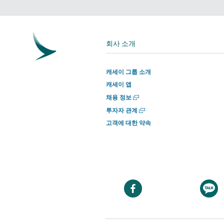
회사 소개
캐세이 그룹 소개
캐세이 앱
새
채용 정보
창
새
투자자 관계
에
창
고객에 대한 약속
서
에
열
서
기
열
기
새
창
에
서