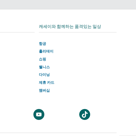
edIn
캐세이와 함께하는 품격있는 일상
항공
홀리데이
쇼핑
웰니스
다이닝
제휴 카드
멤버십
새
새
새
창
창
창
에
에
에
서
서
서