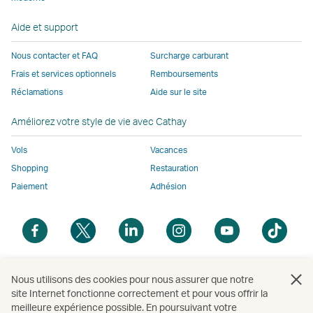
peut
pas
appliquer
appliquer
appliquer
ne
fenêtre
ne
appliquer
les
les
les
pas
Aide et support
pas
les
mêmes
mêmes
mêmes
appliqu
appliquer
mêmes
politiques
politiques
politiques
les
Nous contacter et FAQ
Surcharge carburant
les
politiques
d’accessibilité
d’accessibilité
d’accessibilit
mêmes
Frais et services optionnels
Remboursements
mêmes
d’accessibilité
que
que
que
politiqu
Réclamations
Aide sur le site
politiques
que
Cathay
Cathay
Cathay
d’access
d’accessibilité
Cathay
Pacific
Pacific
Pacific
que
Améliorez votre style de vie avec Cathay
que
Pacific
Cathay
Cathay
Le
Pacific
Vols
Vacances
Pacific
lien
Shopping
Restauration
Le
ouvre
Paiement
Adhésion
lien
une
ouvre
nouvelle
Ouvrir
Ouvrir
Ouvrir
Ouvrir
Ouvrir
Ouvri
une
fenêtre
une
une
une
une
une
une
nouvelle
opérée
nouvelle
nouvelle
nouvelle
nouvelle
nouvelle
nouv
fenêtre
par
fenêtre
fenêtre
fenêtre
fenêtre
fenêtre
fenê
Ouvrir
Nous utilisons des cookies pour nous assurer que notre
opérée
des
site Internet fonctionne correctement et pour vous offrir la
une
par
parties
meilleure expérience possible. En poursuivant votre
nouvelle