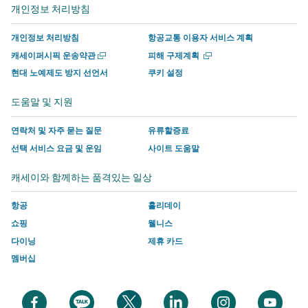
서
운
사
사
사
사
개인정보 처리방침
열
열
운
영
이
이
에
이
기
기
영
하
트
트
서
트
개인정보 처리방침
항공교통 이용자 서비스 계획
하
는
의
의
운
의
새
새
캐세이퍼시픽 운송약관
피해 구제계획
는
사
새
새
영
새
창
창
현대 노예제도 방지 선언서
쿠키 설정
에
에
사
이
창
창
하
창
서
서
이
트
에
에
는
에
도움말 및 지원
열
열
트
의
서
서
사
서
기
기
의
새
링
링
이
링
연락처 및 자주 묻는 질문
유류할증료
새
창
크
크
트
크
선택 서비스 요금 및 운임
사이트 도움말
창
에
가
가
의
가
캐세이와 함께하는 품격있는 일상
에
서
열
열
새
열
서
링
리
리
창
리
항공
홀리데이
링
크
며
며
에
며
쇼핑
웰니스
크
가
여
여
서
여
다이닝
제휴 카드
가
열
기
기
링
기
멤버십
열
리
에
에
크
에
리
며
는
는
가
는
며
여
캐
캐
열
캐
새
새
새
새
새
새