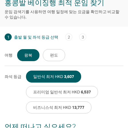
홍콩발 베이징행 최적 운임 찾기
운임 검색기를 사용하면 여행 일정에 맞는 요금을 확인하고 비교할
수 있습니다.
1
출발 월 및 좌석 등급 선택
2
3
여행
왕복
편도
좌석 등급
일반석 최저 HKD
3,607
프리미엄 일반석 최저 HKD
6,537
비즈니스석 최저 HKD
13,777
언제 떠나고 싶으세요?