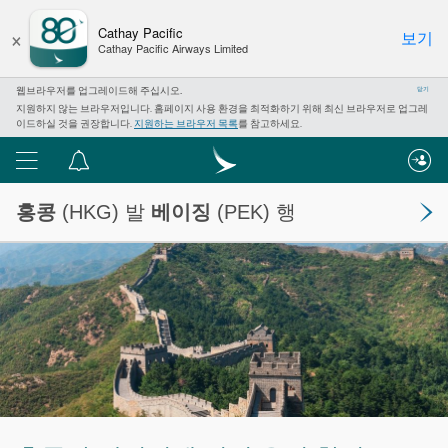
×
Cathay Pacific
보기
Cathay Pacific Airways Limited
웹브라우저를 업그레이드해 주십시오.
닫기
지원하지 않는 브라우저입니다. 홈페이지 사용 환경을 최적화하기 위해 최신 브라우저로 업그레
이드하실 것을 권장합니다.
지원하는 브라우저 목록
를 참고하세요.
메
알
뉴
림
홍콩
(HKG) 발
베이징
(PEK) 행
센
터