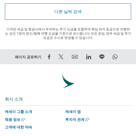
다른 날짜 검색
가격은 세금 및 항공사에서 부과하는 추가 요금을 포함하여 해당 좌석 등급으로 여행하
는 성인 1명의 편도/왕복 여행 요금을 기준으로 표시됩니다. 모든 운임, 정부 세금 및 추가
요금은 수시로 변경될 수 있습니다.
Facebook
트
Email
LinkedIn
라
WhatsA
페이지 공유하기
에
윗
외
외
인
외
서
하
부
부
에
부
공
기
타
타
서
타
유
–
사
사
함
사
–
외
에
에
께
에
회사 소개
외
부
서
서
하
서
부
타
운
운
기
운
캐세이 그룹 소개
캐세이 앱
타
사
영
영
외
영
새
새
채용 정보
투자자 관계
사
에
하
하
부
하
창
창
고객에 대한 약속
에
서
는
는
타
는
에
에
서
서