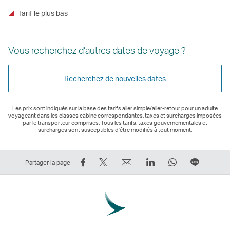
Tarif le plus bas
Vous recherchez d’autres dates de voyage ?
Recherchez de nouvelles dates
Les prix sont indiqués sur la base des tarifs aller simple/aller-retour pour un adulte
voyageant dans les classes cabine correspondantes, taxes et surcharges imposées
par le transporteur comprises. Tous les tarifs, taxes gouvernementales et
surcharges sont susceptibles d’être modifiés à tout moment.
Partager
Tweeter
Email
LinkedIn
WhatsApp
Partage
Partager la page
sur
–
Le
Le
Le
sur
Facebook
Le
lien
lien
lien
Ligne
–
lien
ouvre
ouvre
ouvre
Le
Le
ouvre
une
une
une
lien
lien
une
nouvelle
nouvelle
nouvelle
ouvre