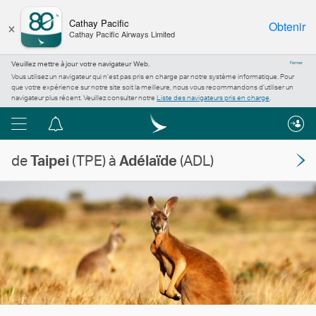
×
Cathay Pacific
Obtenir
Cathay Pacific Airways Limited
Veuillez mettre à jour votre navigateur Web.
Fermer
Vous utilisez un navigateur qui n’est pas pris en charge par notre système informatique. Pour
que votre expérience sur notre site soit la meilleure, nous vous recommandons d’utiliser un
navigateur plus récent. Veuillez consulter notre
Liste des navigateurs pris en charge
.
Menu
Centre
de
de
Taipei
(TPE) à
Adélaïde
(ADL)
notification