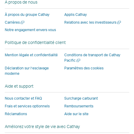
A propos de nous
ouvre
nouvelle
fenêtre
fenêtre
fenêtre
une
une
fenêtre
opérée
opérée
opérée
nouvell
À propos du groupe Cathay
Applis Cathay
nouvelle
opérée
par
par
par
fenêtre
Ouvrir
Ouvrir
Carrières
Relations avec les investisseurs
fenêtre
par
des
des
des
opérée
une
une
Notre engagement envers vous
opérée
des
parties
parties
parties
par
nouvelle
nouvelle
par
parties
externes
externes
externes
des
fenêtre
fenêtre
Politique de confidentialité client
des
externes
et
et
et
parties
parties
et
peut
peut
peut
externe
Mention légale et confidentialité
Conditions de transport de Cathay
externes
peut
ne
ne
ne
et
Ouvrir
Pacific
une
et
ne
pas
pas
pas
peut
Déclaration sur l’esclavage
Paramètres des cookies
nouvelle
moderne
peut
pas
appliquer
appliquer
appliquer
ne
fenêtre
ne
appliquer
les
les
les
pas
Aide et support
pas
les
mêmes
mêmes
mêmes
appliqu
appliquer
mêmes
politiques
politiques
politiques
les
Nous contacter et FAQ
Surcharge carburant
les
politiques
d’accessibilité
d’accessibilité
d’accessibilit
mêmes
Frais et services optionnels
Remboursements
mêmes
d’accessibilité
que
que
que
politiqu
Réclamations
Aide sur le site
politiques
que
Cathay
Cathay
Cathay
d’access
d’accessibilité
Cathay
Pacific
Pacific
Pacific
que
Améliorez votre style de vie avec Cathay
que
Pacific
Cathay