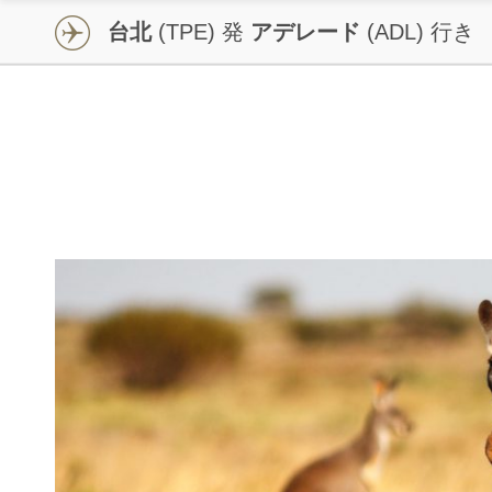
せ
台北
(TPE) 発
アデレード
(ADL) 行き