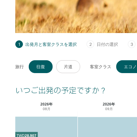
1
出発月と客室クラスを選択
2
日付の選択
3
旅行
往復
片道
客室クラス
エコノ
いつご出発の予定ですか？
2026年
2026年
08月
09月
TWD
28,907