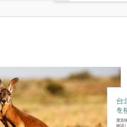
台
を
運賃
確認