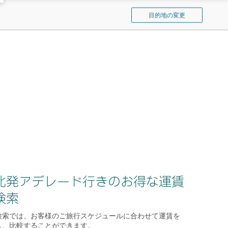
ン
イ
ド
目的地の変更
パ
ウ
を
シ
開
フ
く
ィ
ッ
ク
を
検
索
北発アデレード行きのお得な運賃
検索
検索では、お客様のご旅行スケジュールに合わせて運賃を
し、比較することができます。