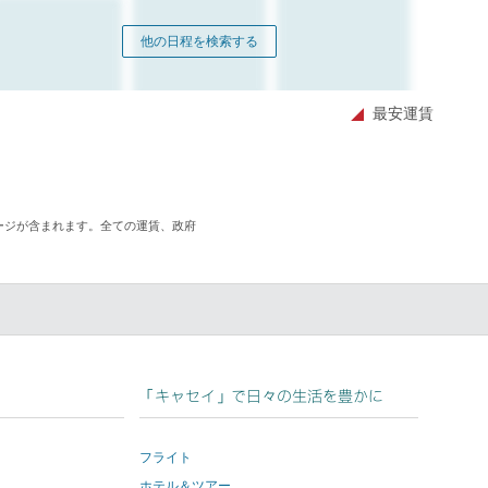
他の日程を検索する
最安運賃
ージが含まれます。全ての運賃、政府
dIn
「キャセイ」で日々の生活を豊かに
フライト
ホテル＆ツアー