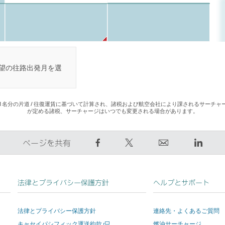
望の往路出発月を選
1名分の片道 / 往復運賃に基づいて計算され、諸税および航空会社により課されるサーチャ
が定める諸税、サーチャージはいつでも変更される場合があります。
Facebook
Twitter
E
Linke
ページを共有
で
で
メ
リ
シ
ツ
ー
ン
ェ
イ
ル
ク
法律とプライバシー保護方針
ヘルプとサポート
ア
ー
リ
を
す
ト
ン
押
法律とプライバシー保護方針
連絡先・よくあるご質問
る
す
ク
す
新
キャセイパシフィック運送約款
燃油サーチャージ