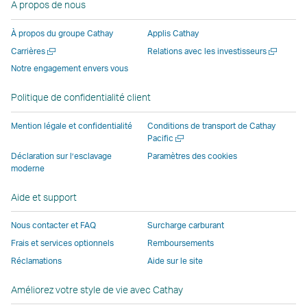
A propos de nous
ouvre
nouvelle
fenêtre
fenêtre
fenêtre
une
une
fenêtre
opérée
opérée
opérée
nouvell
À propos du groupe Cathay
Applis Cathay
nouvelle
opérée
par
par
par
fenêtre
Ouvrir
Ouvrir
Carrières
Relations avec les investisseurs
fenêtre
par
des
des
des
opérée
une
une
Notre engagement envers vous
opérée
des
parties
parties
parties
par
nouvelle
nouvelle
par
parties
externes
externes
externes
des
fenêtre
fenêtre
Politique de confidentialité client
des
externes
et
et
et
parties
parties
et
peut
peut
peut
externe
Mention légale et confidentialité
Conditions de transport de Cathay
externes
peut
ne
ne
ne
et
Ouvrir
Pacific
une
et
ne
pas
pas
pas
peut
Déclaration sur l’esclavage
Paramètres des cookies
nouvelle
moderne
peut
pas
appliquer
appliquer
appliquer
ne
fenêtre
ne
appliquer
les
les
les
pas
Aide et support
pas
les
mêmes
mêmes
mêmes
appliqu
appliquer
mêmes
politiques
politiques
politiques
les
Nous contacter et FAQ
Surcharge carburant
les
politiques
d’accessibilité
d’accessibilité
d’accessibilit
mêmes
Frais et services optionnels
Remboursements
mêmes
d’accessibilité
que
que
que
politiqu
Réclamations
Aide sur le site
politiques
que
Cathay
Cathay
Cathay
d’access
d’accessibilité
Cathay
Pacific
Pacific
Pacific
que
Améliorez votre style de vie avec Cathay
que
Pacific
Cathay