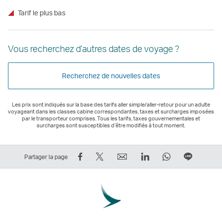
Tarif le plus bas
Vous recherchez d’autres dates de voyage ?
Recherchez de nouvelles dates
Les prix sont indiqués sur la base des tarifs aller simple/aller-retour pour un adulte
voyageant dans les classes cabine correspondantes, taxes et surcharges imposées
par le transporteur comprises. Tous les tarifs, taxes gouvernementales et
surcharges sont susceptibles d’être modifiés à tout moment.
Partager
Tweeter
Email
LinkedIn
WhatsApp
Partage
Partager la page
sur
–
Le
Le
Le
sur
Facebook
Le
lien
lien
lien
Ligne
–
lien
ouvre
ouvre
ouvre
Le
Le
ouvre
une
une
une
lien
lien
une
nouvelle
nouvelle
nouvelle
ouvre