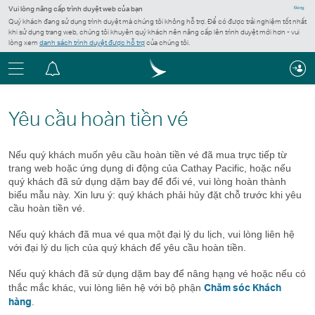
Vui lòng nâng cấp trình duyệt web của bạn
Đóng
Quý khách đang sử dụng trình duyệt mà chúng tôi không hỗ trợ. Để có được trải nghiệm tốt nhất
khi sử dụng trang web, chúng tôi khuyên quý khách nên nâng cấp lên trình duyệt mới hơn - vui
lòng xem
danh sách trình duyệt được hỗ trợ
của chúng tôi.
Menu
Trung
tâm
thông
Yêu cầu hoàn tiền vé
báo
Nếu quý khách muốn yêu cầu hoàn tiền vé đã mua trực tiếp từ
trang web hoặc ứng dụng di động của Cathay Pacific, hoặc nếu
quý khách đã sử dụng dặm bay để đổi vé, vui lòng hoàn thành
biểu mẫu này. Xin lưu ý: quý khách phải hủy đặt chỗ trước khi yêu
cầu hoàn tiền vé.
Nếu quý khách đã mua vé qua một đại lý du lịch, vui lòng liên hệ
với đại lý du lịch của quý khách để yêu cầu hoàn tiền.
Nếu quý khách đã sử dụng dặm bay để nâng hạng vé hoặc nếu có
Chăm sóc Khách
thắc mắc khác, vui lòng liên hệ với bộ phận
hàng
.