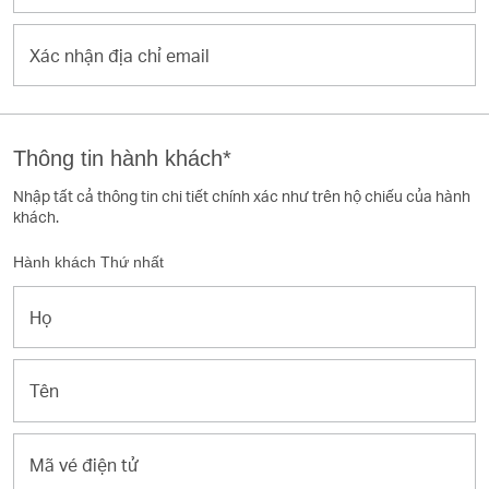
email
Xác
của
nhận
người
địa
yêu
chỉ
cầu
email
Thông tin hành khách*
Nhập tất cả thông tin chi tiết chính xác như trên hộ chiếu của hành
khách.
Hành khách Thứ nhất
Họ
Tên
Mã
vé