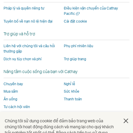
mới
do
vị
vị
vị
do
do
các
bên
bên
bên
các
Pháp lý và quyền riêng tư
Điều kiện vận chuyển của Cathay
Mở
Pacific
các
đơn
ngoài
ngoài
ngoài
đơn
một
Tuyên bố về nạn nô lệ hiện đại
Cài đặt cookie
đơn
vị
khai
khai
khai
vị
cửa
vị
bên
thác
thác
thác
bên
sổ
Trợ giúp và hỗ trợ
mới
bên
ngoài
và
và
và
ngoài
ngoài
khai
có
có
có
khai
Liên hệ với chúng tôi và câu hỏi
Phụ phí nhiên liệu
khai
thác
thể
thể
thể
thác
thường gặp
thác
và
không
không
không
và
Dịch vụ tùy chọn và phí
Trợ giúp trang
và
có
tuân
tuân
tuân
có
Nâng tầm cuộc sống của bạn với Cathay
có
thể
thủ
thủ
thủ
thể
thể
không
theo
theo
theo
không
Chuyến bay
Nghỉ lễ
không
tuân
cùng
cùng
cùng
tuân
Mua sắm
Sức khỏe
tuân
thủ
chính
chính
chính
thủ
Ăn uống
Thanh toán
thủ
theo
sách
sách
sách
theo
Tư cách hội viên
theo
cùng
truy
truy
truy
cùng
cùng
chính
cập
cập
cập
chính
Chúng tôi sử dụng cookie để đảm bảo trang web của
chính
sách
như
như
như
sách
Mở
Mở
Mở
Mở
Mở
Mở
chúng tôi hoạt động đúng cách và mang lại cho quý khách
sách
truy
Cathay
Cathay
Cathay
truy
một
một
một
một
một
một
trải nghiệm tốt nhất có thể. Bằng cách tiếp tục sử dụng