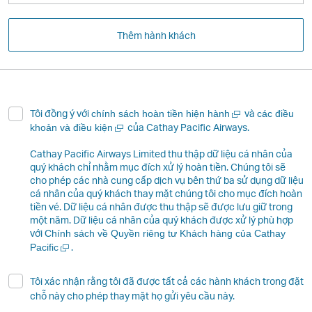
điện
tử
Thêm hành khách
Mở
Tôi đồng ý với
và
chính sách hoàn tiền hiện hành
các điều
một
Mở
của Cathay Pacific Airways.
khoản và điều kiện
cửa
một
sổ
cửa
Cathay Pacific Airways Limited thu thập dữ liệu cá nhân của
mới
sổ
quý khách chỉ nhằm mục đích xử lý hoàn tiền. Chúng tôi sẽ
mới
cho phép các nhà cung cấp dịch vụ bên thứ ba sử dụng dữ liệu
cá nhân của quý khách thay mặt chúng tôi cho mục đích hoàn
tiền vé. Dữ liệu cá nhân được thu thập sẽ được lưu giữ trong
một năm. Dữ liệu cá nhân của quý khách được xử lý phù hợp
với
Chính sách về Quyền riêng tư Khách hàng của Cathay
Mở
.
Pacific
một
cửa
Tôi xác nhận rằng tôi đã được tất cả các hành khách trong đặt
sổ
chỗ này cho phép thay mặt họ gửi yêu cầu này.
mới