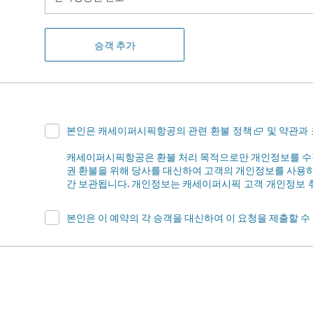
자
항
공
승객 추가
권
번
호
새
본인은 캐세이퍼시픽항공의
및
관련 환불 정책
약관과
창
에
캐세이퍼시픽항공은 환불 처리 목적으로만 개인정보를 수집
서
권 환불을 위해 당사를 대신하여 고객의 개인정보를 사용
열
간 보관됩니다. 개인정보는
캐세이퍼시픽 고객 개인정보 
기
본인은 이 예약의 각 승객을 대신하여 이 요청을 제출할 