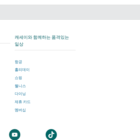
edIn
캐세이와 함께하는 품격있는
일상
항공
홀리데이
쇼핑
웰니스
다이닝
제휴 카드
멤버십
새
새
창
창