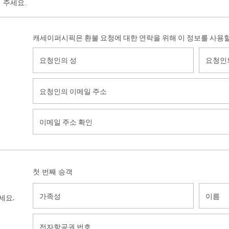
 주세요.
캐세이퍼시픽은 환불 요청에 대한 연락을 위해 이 정보를 사용
요
요
청
청
인
인
요
의
의
청
성
이
인
름
이
의
메
이
일
메
주
일
소
주
첫 번째 승객
확
소
인
가
이
세요.
족
름
성
전