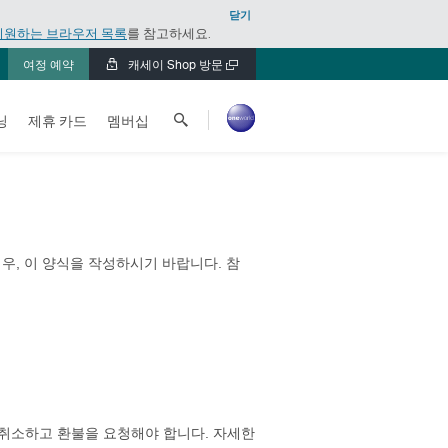
닫기
지원하는 브라우저 목록
를 참고하세요.
여정 예약
캐세이 Shop 방문
새
창
캐
에
닝
제휴 카드
멤버십
세
서
열
이
기
퍼
시
픽
검
, 이 양식을 작성하시기 바랍니다. 참
색
 취소하고 환불을 요청해야 합니다. 자세한