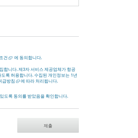
새
에 동의합니다.
 조건
창
에
합니다. 제3자 서비스 제공업체가 항공
서
하도록 허용합니다. 수집된 개인정보는 1년
열
새
에 따라 처리됩니다.
취급방침
기
창
에
수 있도록 동의를 받았음을 확인합니다.
서
열
기
제출