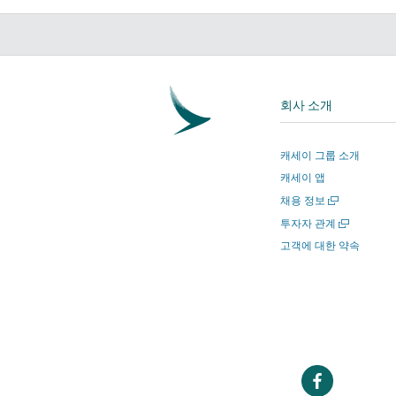
회사 소개
캐세이 그룹 소개
캐세이 앱
새
채용 정보
창
새
투자자 관계
에
창
고객에 대한 약속
서
에
열
서
기
열
기
새
창