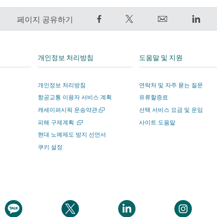
Facebook
트
Email
Link
페이지 공유하기
에
윗
외
외
서
하
부
부
공
기
타
타
개인정보 처리방침
도움말 및 지원
유
–
사
사
–
외
에
에
개인정보 처리방침
연락처 및 자주 묻는 질문
외
부
서
서
항공교통 이용자 서비스 계획
유류할증료
부
타
운
운
새
타
사
영
영
캐세이퍼시픽 운송약관
선택 서비스 요금 및 운임
창
사
에
하
하
새
피해 구제계획
사이트 도움말
에
창
에
서
는
는
현대 노예제도 방지 선언서
서
에
열
서
운
사
사
쿠키 설정
서
기
운
영
이
이
열
기
영
하
트
트
하
는
의
의
는
사
새
새
사
이
창
창
새
새
새
새
이
트
에
에
창
창
창
창