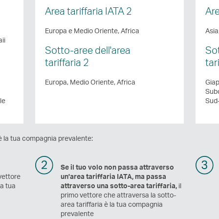
Area tariffaria IATA 2
Are
Europa e Medio Oriente, Africa
Asia
ii
Sotto-aree dell'area
Sot
tariffaria 2
tar
Europa, Medio Oriente, Africa
Giap
Subc
le
Sud-
 è la tua compagnia prevalente:
Se il tuo volo non passa attraverso
 vettore
un'area tariffaria IATA, ma passa
la tua
attraverso una sotto-area tariffaria,
il
primo vettore che attraversa la sotto-
area tariffaria è la tua compagnia
prevalente