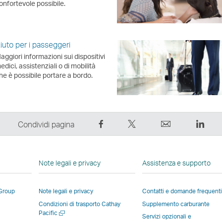
onfortevole possibile.
iuto per i passeggeri
aggiori informazioni sui dispositivi
edici, assistenziali o di mobilità
he è possibile portare a bordo.
Condividi
Condividi
Email
Link
Condividi pagina
su
su
Il
Il
Facebook
Twitter
link
link
–
–
si
si
Note legali e privacy
Assistenza e supporto
Il
Il
apre
apre
link
link
in
in
 Group
Note legali e privacy
Contatti e domande frequenti
si
si
una
una
Condizioni di trasporto Cathay
Supplemento carburante
apre
apre
nuova
nuov
Apri
Pacific
i
in
in
finestra
fines
Servizi opzionali e
una