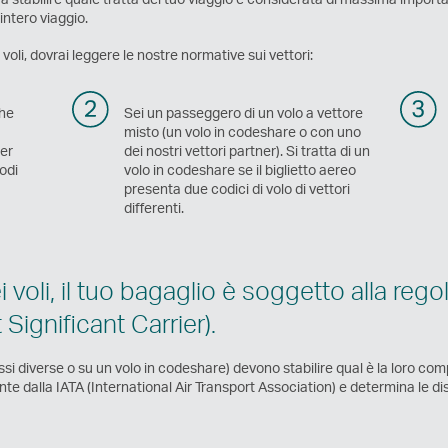
intero viaggio.
oli, dovrai leggere le nostre normative sui vettori:
che
Sei un passeggero di un volo a vettore
misto (un volo in codeshare o con uno
per
dei nostri vettori partner). Si tratta di un
odi
volo in codeshare se il biglietto aereo
presenta due codici di volo di vettori
differenti.
 voli, il tuo bagaglio è soggetto alla reg
Significant Carrier).
lassi diverse o su un volo in codeshare) devono stabilire qual è la loro co
e dalla IATA (International Air Transport Association) e determina le disp