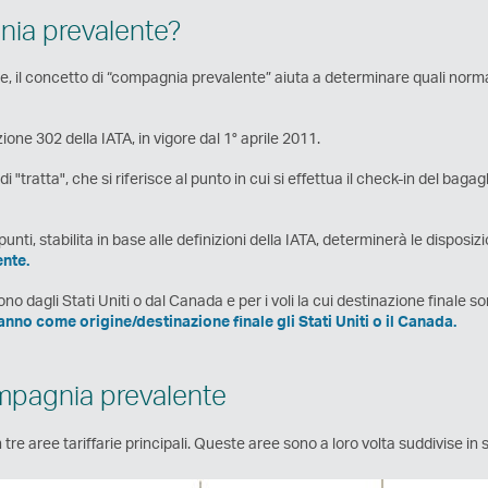
ia prevalente?
ore, il concetto di “compagnia prevalente” aiuta a determinare quali nor
ione 302 della IATA, in vigore dal 1° aprile 2011.
tratta", che si riferisce al punto in cui si effettua il check-in del bagagl
i, stabilita in base alle definizioni della IATA, determinerà le disposizion
ente.
ono dagli Stati Uniti o dal Canada e per i voli la cui destinazione finale so
anno come origine/destinazione finale gli Stati Uniti o il Canada.
ompagnia prevalente
n tre aree tariffarie principali. Queste aree sono a loro volta suddivise in