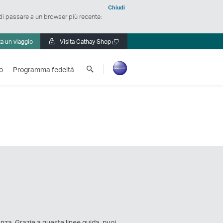
Chiudi
 di passare a un browser più recente:
a un viaggio
Visita Cathay Shop
Apri
una
Cerca
nuova
o
Programma fedeltà
Cathay
finestra
Pacific
anza. Grazie a queste linee guida, puoi