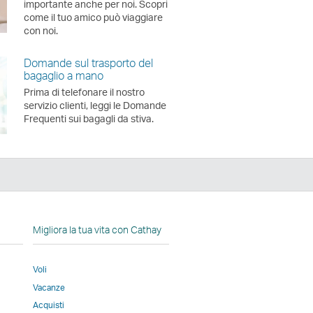
importante anche per noi. Scopri
come il tuo amico può viaggiare
con noi.
Domande sul trasporto del
bagaglio a mano
Prima di telefonare il nostro
servizio clienti, leggi le Domande
Frequenti sui bagagli da stiva.
edIn
Migliora la tua vita con Cathay
Voli
Vacanze
a
tra
Acquisti