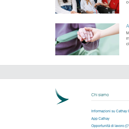
c
A
M
m
c
Chi siamo
Informazioni su Cathay
App Cathay
Apr
Opportunità di lavoro