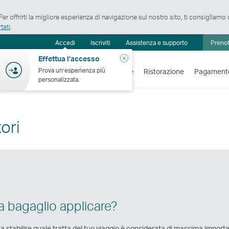
er offrirti la migliore esperienza di navigazione sul nostro sito, ti consigliamo
tati
.
ro
Accedi
Iscriviti
Assistenza e supporto
Prenot
iche
Chiudi
Effettua l’accesso
Prova un’esperienza più
Voli
Vacanze
Shopping
Benessere
Ristorazione
Pagament
personalizzata.
ori
a bagaglio applicare?
 a stabilire quale tratta del tuo viaggio è considerata di massima import