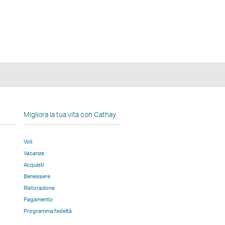
edIn
Migliora la tua vita con Cathay
Voli
Vacanze
a
Acquisti
tra
Benessere
ta
Ristorazione
Pagamento
Programma fedeltà