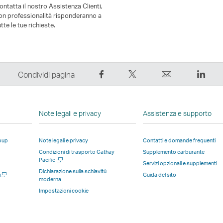
ontatta il nostro Assistenza Clienti,
on professionalità risponderanno a
utte le tue richieste.
Condividi
Condividi
Email
Link
Condividi pagina
su
su
Il
Il
Facebook
Twitter
link
link
–
–
si
si
Note legali e privacy
Assistenza e supporto
Il
Il
apre
apre
link
link
in
in
roup
Note legali e privacy
Contatti e domande frequenti
si
si
una
una
Condizioni di trasporto Cathay
Supplemento carburante
apre
apre
nuova
nuov
Apri
Pacific
Servizi opzionali e supplementi
in
in
finestra
fines
una
Dichiarazione sulla schiavitù
Apri
Guida del sito
nuova
a
una
una
gestita
gesti
moderna
una
finestra
tra
nuova
Impostazioni cookie
nuova
nuova
da
da
finestra
finestra
finestra
terze
terze
gestita
gestita
parti
parti