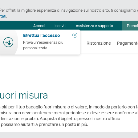
er offrirti la migliore esperienza di navigazione sul nostro sito, ti consigliamo
tati
.
ro
Accedi
Iscriviti
Assistenza e supporto
Prenot
iche
Chiudi
Effettua l’accesso
Prova un’esperienza più
Voli
Vacanze
Shopping
Benessere
Ristorazione
Pagament
personalizzata.
uori misura
n più per il tuo bagaglio fuori misura o di valore, in modo da portarlo con 
i misura non deve contenere merci pericolose e deve essere conforme al
limitazioni e proibiti. Acquista il biglietto presso il nostro ufficio
possiamo aiutarti a prenotare un posto in più.