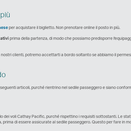
 più
aese
per acquistare il biglietto. Non prenotare online il posto in più.
rativi
prima della partenza, di modo che possiamo predisporre l'equipaggi
ostri clienti, potremo accettarti a bordo soltanto se abbiamo il permesso
do
seguenti articoli, purché rientrino nel sedile passeggero e siano conform
dei voli Cathay Pacific, purché rispettino i requisiti sottostanti. Le sta
ela, prima di essere assicurate al sedile passeggero. Questo per fare in 