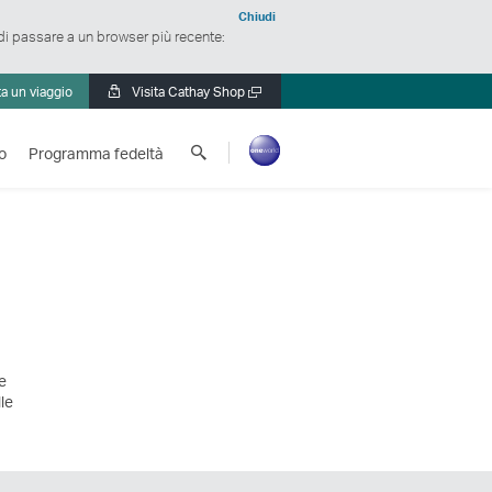
Chiudi
 di passare a un browser più recente:
a un viaggio
Visita Cathay Shop
Apri
una
Cerca
nuova
o
Programma fedeltà
Cathay
finestra
Pacific
te
le