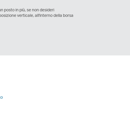
 posto in più, se non desideri
sizione verticale, all'interno della borsa
to