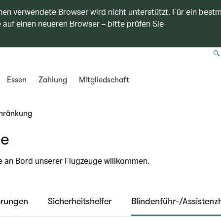
nen verwendete Browser wird nicht unterstützt. Für ein best
 auf einen neueren Browser – bitte prüfen Sie
Essen
Zahlung
Mitgliedschaft
chränkung
de
de an Bord unserer Flugzeuge willkommen.
erungen
Sicherheitshelfer
Blindenführ-/Assisten