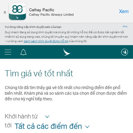
×
Cathay Pacific
Xem
Cathay Pacific Airways Limited
Vui lòng nâng cấp trình duyệt web của bạn
Đóng
Quý khách đang sử dụng trình duyệt mà chúng tôi không hỗ trợ. Để có được trải nghiệm tốt
nhất khi sử dụng trang web, chúng tôi khuyên quý khách nên nâng cấp lên trình duyệt mới hơn
- vui lòng xem
danh sách trình duyệt được hỗ trợ
của chúng tôi.
Menu
Trung
tâm
thông
Tìm giá vé tốt nhất
báo
Chúng tôi đã tìm thấy giá vé tốt nhất cho những điểm đến phổ
biến nhất. Khám phá và so sánh các lựa chọn để chọn được điểm
đến cho kỳ nghỉ tiếp theo.
Khởi hành từ
tới
Tất cả các điểm đến