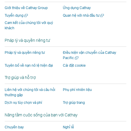
mở
ra
cửa
cửa
cửa
ra
Giới thiệu về Cathay Group
Ứng dụng Cathay
ra
trong
sổ
sổ
sổ
trong
Mở
Mở
Tuyển dụng
Quan hệ với nhà đầu tư
trong
một
mới
mới
mới
một
một
một
Cam kết của chúng tôi với quý
một
cửa
do
do
do
cửa
cửa
cửa
khách
cửa
sổ
các
các
các
sổ
sổ
sổ
mới
mới
sổ
mới
đơn
đơn
đơn
mới
Pháp lý và quyền riêng tư
mới
do
vị
vị
vị
do
do
các
bên
bên
bên
các
Pháp lý và quyền riêng tư
Điều kiện vận chuyển của Cathay
Mở
Pacific
các
đơn
ngoài
ngoài
ngoài
đơn
một
Tuyên bố về nạn nô lệ hiện đại
Cài đặt cookie
đơn
vị
khai
khai
khai
vị
cửa
vị
bên
thác
thác
thác
bên
sổ
Trợ giúp và hỗ trợ
mới
bên
ngoài
và
và
và
ngoài
ngoài
khai
có
có
có
khai
Liên hệ với chúng tôi và câu hỏi
Phụ phí nhiên liệu
khai
thác
thể
thể
thể
thác
thường gặp
thác
và
không
không
không
và
Dịch vụ tùy chọn và phí
Trợ giúp trang
và
có
tuân
tuân
tuân
có
Nâng tầm cuộc sống của bạn với Cathay
có
thể
thủ
thủ
thủ
thể
thể
không
theo
theo
theo
không
Chuyến bay
Nghỉ lễ
không
tuân
cùng
cùng
cùng
tuân