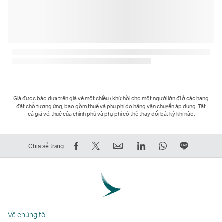
Giá được báo dựa trên giá vé một chiều / khứ hồi cho một người lớn đi ở các hạng
đặt chỗ tương ứng, bao gồm thuế và phụ phí do hãng vận chuyển áp dụng. Tất
cả giá vé, thuế của chính phủ và phụ phí có thể thay đổi bất kỳ khi nào.
Chia
Đăng
Email
LinkedIn
WhatsApp
Chia
Chia sẻ trang
sẻ
lên
Liên
Liên
Liên
sẻ
trên
Twitter
kết
kết
kết
trên
Facebook
–
mở
mở
mở
LINE
–
Liên
ra
ra
ra
Liên
Liên
kết
trong
trong
trong
kết
Về chúng tôi
kết
mở
một
một
một
mở