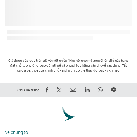
Giá được báo dựa trên giá vé một chiều / khứ hồi cho một người lớn đi ở các hạng
đặt chỗ tương ứng, bao gồm thuế và phụ phí do hãng vận chuyển áp dụng. Tất
cả giá vé, thuế của chính phủ và phụ phí có thể thay đổi bất kỳ khi nào.
Chia
Đăng
Email
LinkedIn
WhatsApp
Chia
Chia sẻ trang
sẻ
lên
Liên
Liên
Liên
sẻ
trên
Twitter
kết
kết
kết
trên
Facebook
–
mở
mở
mở
LINE
–
Liên
ra
ra
ra
Liên
Liên
kết
trong
trong
trong
kết
Về chúng tôi
kết
mở
một
một
một
mở