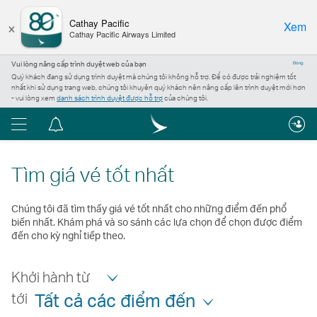
×
Cathay Pacific
Xem
Cathay Pacific Airways Limited
Vui lòng nâng cấp trình duyệt web của bạn
Đóng
Quý khách đang sử dụng trình duyệt mà chúng tôi không hỗ trợ. Để có được trải nghiệm tốt
nhất khi sử dụng trang web, chúng tôi khuyên quý khách nên nâng cấp lên trình duyệt mới hơn
- vui lòng xem
danh sách trình duyệt được hỗ trợ
của chúng tôi.
Menu
Trung
tâm
thông
Tìm giá vé tốt nhất
báo
Chúng tôi đã tìm thấy giá vé tốt nhất cho những điểm đến phổ
biến nhất. Khám phá và so sánh các lựa chọn để chọn được điểm
đến cho kỳ nghỉ tiếp theo.
Khởi hành từ
tới
Tất cả các điểm đến