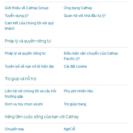
mở
ra
cửa
cửa
cửa
ra
Giới thiệu về Cathay Group
Ứng dụng Cathay
ra
trong
sổ
sổ
sổ
trong
Mở
Mở
Tuyển dụng
Quan hệ với nhà đầu tư
trong
một
mới
mới
mới
một
một
một
Cam kết của chúng tôi với quý
một
cửa
do
do
do
cửa
cửa
cửa
khách
cửa
sổ
các
các
các
sổ
sổ
sổ
mới
mới
sổ
mới
đơn
đơn
đơn
mới
Pháp lý và quyền riêng tư
mới
do
vị
vị
vị
do
do
các
bên
bên
bên
các
Pháp lý và quyền riêng tư
Điều kiện vận chuyển của Cathay
Mở
Pacific
các
đơn
ngoài
ngoài
ngoài
đơn
một
Tuyên bố về nạn nô lệ hiện đại
Cài đặt cookie
đơn
vị
khai
khai
khai
vị
cửa
vị
bên
thác
thác
thác
bên
sổ
Trợ giúp và hỗ trợ
mới
bên
ngoài
và
và
và
ngoài
ngoài
khai
có
có
có
khai
Liên hệ với chúng tôi và câu hỏi
Phụ phí nhiên liệu
khai
thác
thể
thể
thể
thác
thường gặp
thác
và
không
không
không
và
Dịch vụ tùy chọn và phí
Trợ giúp trang
và
có
tuân
tuân
tuân
có
Nâng tầm cuộc sống của bạn với Cathay
có
thể
thủ
thủ
thủ
thể
thể
không
theo
theo
theo
không
Chuyến bay
Nghỉ lễ
không
tuân
cùng
cùng
cùng
tuân