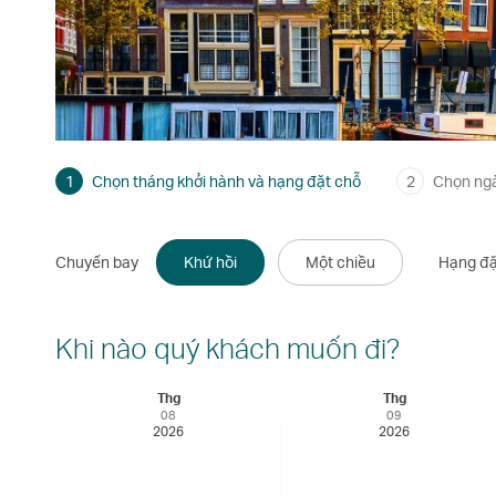
1
Chọn tháng khởi hành và hạng đặt chỗ
2
Chọn ng
Chuyến bay
Khứ hồi
Một chiều
Hạng đặ
Khi nào quý khách muốn đi?
Thg
Thg
08
09
2026
2026