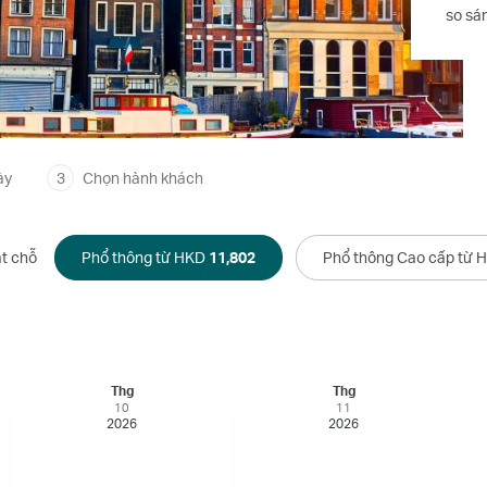
so sán
ày
3
Chọn hành khách
t chỗ
Phổ thông từ HKD
11,802
Phổ thông Cao cấp từ
Thg
Thg
10
11
2026
2026