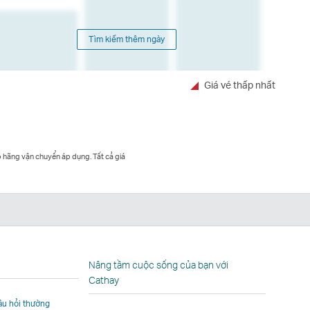
Tìm kiếm thêm ngày
Giá vé thấp nhất
o hãng vận chuyển áp dụng. Tất cả giá
In
Nâng tầm cuộc sống của bạn với
Cathay
câu hỏi thường