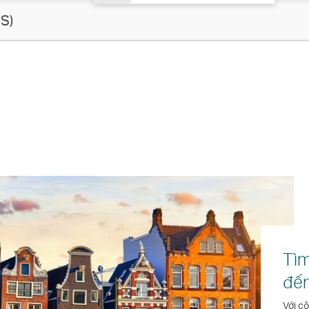
S)
Tìm
đế
Với c