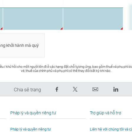
áng khởi hành mà quý
ều / khứ hồi cho một người lớn đi ở các hạng đặt chỗ tương ứng, bao gồm thuế và phụ phí d
vé, thuế của chính phủ và phụ phí có thể thay đổi bất kỳ khi nào.
Chia
Đăng
Email
Linked
Chia sẻ trang
sẻ
lên
Liên
Liên
trên
Twitter
kết
kết
Facebook
–
mở
mở
Pháp lý và quyền riêng tư
Trợ giúp và hỗ trợ
–
Liên
ra
ra
Liên
kết
trong
trong
Pháp lý và quyền riêng tư
Liên hệ với chúng tôi và 
kết
mở
một
một