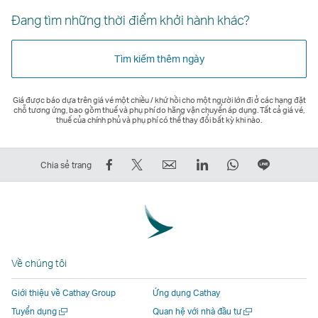
Đang tìm những thời điểm khởi hành khác?
Tìm kiếm thêm ngày
Giá được báo dựa trên giá vé một chiều / khứ hồi cho một người lớn đi ở các hạng đặt
chỗ tương ứng, bao gồm thuế và phụ phí do hãng vận chuyển áp dụng. Tất cả giá vé,
thuế của chính phủ và phụ phí có thể thay đổi bất kỳ khi nào.
Chia
Đăng
Email
LinkedIn
WhatsApp
Chia
Chia sẻ trang
sẻ
lên
Liên
Liên
Liên
sẻ
trên
Twitter
kết
kết
kết
trên
Facebook
–
mở
mở
mở
LINE
–
Liên
ra
ra
ra
Liên
Liên
kết
trong
trong
trong
kết
Về chúng tôi
kết
mở
một
một
một
mở
mở
ra
cửa
cửa
cửa
ra
Giới thiệu về Cathay Group
Ứng dụng Cathay
ra
trong
sổ
sổ
sổ
trong
Mở
Mở
Tuyển dụng
Quan hệ với nhà đầu tư
trong
một
mới
mới
mới
một