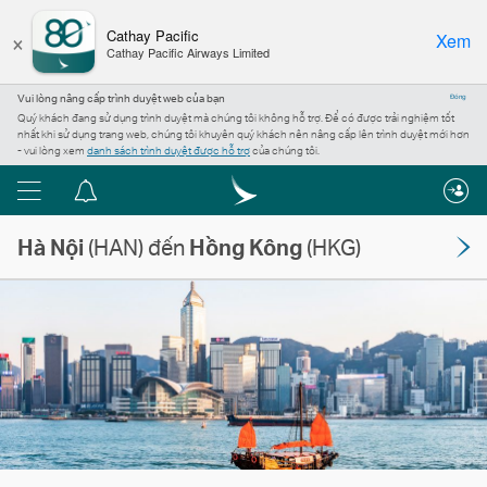
×
Cathay Pacific
Xem
Cathay Pacific Airways Limited
Vui lòng nâng cấp trình duyệt web của bạn
Đóng
Quý khách đang sử dụng trình duyệt mà chúng tôi không hỗ trợ. Để có được trải nghiệm tốt
nhất khi sử dụng trang web, chúng tôi khuyên quý khách nên nâng cấp lên trình duyệt mới hơn
- vui lòng xem
danh sách trình duyệt được hỗ trợ
của chúng tôi.
Menu
Trung
tâm
Hà Nội
(HAN) đến
Hồng Kông
(HKG)
thông
báo