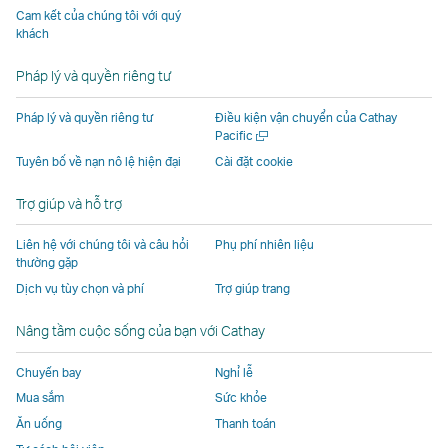
một
một
Cam kết của chúng tôi với quý
một
cửa
do
do
do
cửa
cửa
cửa
khách
cửa
sổ
các
các
các
sổ
sổ
sổ
mới
mới
sổ
mới
đơn
đơn
đơn
mới
Pháp lý và quyền riêng tư
mới
do
vị
vị
vị
do
do
các
bên
bên
bên
các
Pháp lý và quyền riêng tư
Điều kiện vận chuyển của Cathay
Mở
Pacific
các
đơn
ngoài
ngoài
ngoài
đơn
một
Tuyên bố về nạn nô lệ hiện đại
Cài đặt cookie
đơn
vị
khai
khai
khai
vị
cửa
vị
bên
thác
thác
thác
bên
sổ
Trợ giúp và hỗ trợ
mới
bên
ngoài
và
và
và
ngoài
ngoài
khai
có
có
có
khai
Liên hệ với chúng tôi và câu hỏi
Phụ phí nhiên liệu
khai
thác
thể
thể
thể
thác
thường gặp
thác
và
không
không
không
và
Dịch vụ tùy chọn và phí
Trợ giúp trang
và
có
tuân
tuân
tuân
có
Nâng tầm cuộc sống của bạn với Cathay
có
thể
thủ
thủ
thủ
thể
thể
không
theo
theo
theo
không
Chuyến bay
Nghỉ lễ
không
tuân
cùng
cùng
cùng
tuân
Mua sắm
Sức khỏe
tuân
thủ
chính
chính
chính
thủ
Ăn uống
Thanh toán
thủ
theo
sách
sách
sách
theo