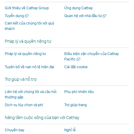
mở
ra
cửa
cửa
cửa
ra
Giới thiệu về Cathay Group
Ứng dụng Cathay
ra
trong
sổ
sổ
sổ
trong
Mở
Mở
Tuyển dụng
Quan hệ với nhà đầu tư
trong
một
mới
mới
mới
một
một
một
Cam kết của chúng tôi với quý
một
cửa
do
do
do
cửa
cửa
cửa
khách
cửa
sổ
các
các
các
sổ
sổ
sổ
mới
mới
sổ
mới
đơn
đơn
đơn
mới
Pháp lý và quyền riêng tư
mới
do
vị
vị
vị
do
do
các
bên
bên
bên
các
Pháp lý và quyền riêng tư
Điều kiện vận chuyển của Cathay
Mở
Pacific
các
đơn
ngoài
ngoài
ngoài
đơn
một
Tuyên bố về nạn nô lệ hiện đại
Cài đặt cookie
đơn
vị
khai
khai
khai
vị
cửa
vị
bên
thác
thác
thác
bên
sổ
Trợ giúp và hỗ trợ
mới
bên
ngoài
và
và
và
ngoài
ngoài
khai
có
có
có
khai
Liên hệ với chúng tôi và câu hỏi
Phụ phí nhiên liệu
khai
thác
thể
thể
thể
thác
thường gặp
thác
và
không
không
không
và
Dịch vụ tùy chọn và phí
Trợ giúp trang
và
có
tuân
tuân
tuân
có
Nâng tầm cuộc sống của bạn với Cathay
có
thể
thủ
thủ
thủ
thể
thể
không
theo
theo
theo
không
Chuyến bay
Nghỉ lễ
không
tuân
cùng
cùng
cùng
tuân