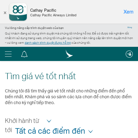
×
Cathay Pacific
Xem
Cathay Pacific Airways Limited
Vui lòng nâng cấp trình duyệt web của bạn
Đóng
Quý khách đang sử dụng trình duyệt mà chúng tôi không hỗ trợ. Để có được trải nghiệm tốt
nhất khi sử dụng trang web, chúng tôi khuyên quý khách nên nâng cấp lên trình duyệt mới hơn
- vui lòng xem
danh sách trình duyệt được hỗ trợ
của chúng tôi.
Menu
Trung
tâm
thông
Tìm giá vé tốt nhất
báo
Chúng tôi đã tìm thấy giá vé tốt nhất cho những điểm đến phổ
biến nhất. Khám phá và so sánh các lựa chọn để chọn được điểm
đến cho kỳ nghỉ tiếp theo.
Khởi hành từ
tới
Tất cả các điểm đến