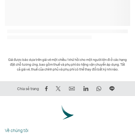
Giá được báo dựa trên giá vé một chiều / khứ hồi cho một người lớn đi ở các hạng
đặt chỗ tương ứng, bao gồm thuế và phụ phí do hãng vận chuyển áp dụng. Tất
cả giá vé, thuế của chính phủ và phụ phí có thể thay đổi bất kỳ khi nào.
Chia
Đăng
Email
LinkedIn
WhatsApp
Chia
Chia sẻ trang
sẻ
lên
Liên
Liên
Liên
sẻ
trên
Twitter
kết
kết
kết
trên
Facebook
–
mở
mở
mở
LINE
–
Liên
ra
ra
ra
Liên
Liên
kết
trong
trong
trong
kết
Về chúng tôi
kết
mở
một
một
một
mở