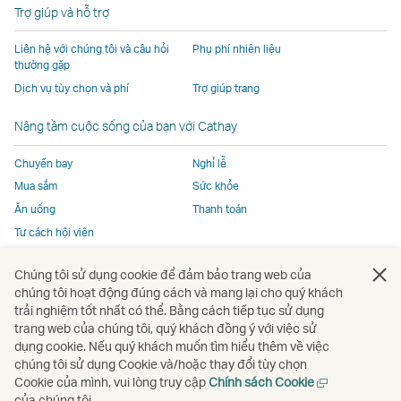
Trợ giúp và hỗ trợ
mới
bên
ngoài
và
và
và
ngoài
ngoài
khai
có
có
có
khai
Liên hệ với chúng tôi và câu hỏi
Phụ phí nhiên liệu
khai
thác
thể
thể
thể
thác
thường gặp
thác
và
không
không
không
và
Dịch vụ tùy chọn và phí
Trợ giúp trang
và
có
tuân
tuân
tuân
có
Nâng tầm cuộc sống của bạn với Cathay
có
thể
thủ
thủ
thủ
thể
thể
không
theo
theo
theo
không
Chuyến bay
Nghỉ lễ
không
tuân
cùng
cùng
cùng
tuân
Mua sắm
Sức khỏe
tuân
thủ
chính
chính
chính
thủ
Ăn uống
Thanh toán
thủ
theo
sách
sách
sách
theo
Tư cách hội viên
theo
cùng
truy
truy
truy
cùng
cùng
chính
cập
cập
cập
chính
Chúng tôi sử dụng cookie để đảm bảo trang web của
chính
sách
như
như
như
sách
Mở
Mở
Mở
Mở
Mở
Mở
chúng tôi hoạt động đúng cách và mang lại cho quý khách
sách
truy
Cathay
Cathay
Cathay
truy
một
một
một
một
một
một
trải nghiệm tốt nhất có thể. Bằng cách tiếp tục sử dụng
truy
cập
Pacific
Pacific
Pacific
cập
cửa
cửa
cửa
cửa
cửa
cửa
trang web của chúng tôi, quý khách đồng ý với việc sử
cập
như
như
sổ
sổ
sổ
sổ
sổ
sổ
dụng cookie. Nếu quý khách muốn tìm hiểu thêm về việc
Mở
như
Cathay
Cathay
chúng tôi sử dụng Cookie và/hoặc thay đổi tùy chọn
mới
mới
mới
mới
mới
mới
một
Mở
Cookie của mình, vui lòng truy cập
Chính sách Cookie
Cathay
Pacific
Pacific
cửa
một
của chúng tôi
Bản quyền
© Cathay Pacific Airways Limited
國泰航空有限公司