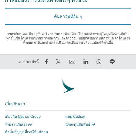
ค้นหาวันที่อื่น ๆ
ราคาที่เสนอจะขึ้นอยู่กับค่าโดยสารแบบเที่ยวเดียว/ไป-กลับสําหรับผู้ใหญ่หนึ่งท่านที่เดิน
ทางในชั้นโดยสารเดียวกัน รวมถึงภาษีและค่าธรรมเนียมที่สายการบินกําหนด ค่าโดยสาร
ทั้งหมด ภาษีและค่าธรรมเนียมเพิ่มเติมอาจเปลี่ยนแปลงได้ทุกเมื่อ
การ
การ
ส่ง
LinkedIn
WhatsApp
แชร์
แบ่งปันหน้านี้
แชร์
Tweet
ต่อ
ลิงก์
ลิงก์
บน
บน
ข้อมูล
ให้
จะ
จะ
LINE
Facebook
นี้
เพื่อน
เปิด
เปิด
ลิงก์
–
–
ลิงก์
ขึ้น
ขึ้น
จะ
ลิงก์
ลิงก์
จะ
ใน
ใน
เปิด
เกี่ยวกับเรา
จะ
จะ
เปิด
หน้าต่าง
หน้าต่าง
ขึ้น
เปิด
เปิด
ขึ้น
ใหม่
ใหม่
ใน
เกี่ยวกับ Cathay Group
แอป Cathay
ขึ้น
ขึ้น
ใน
ที่
ที่
หน้าต่าง
เปิด
เปิด
ร่วมงานกับเรา
นักลงทุนสัมพันธ์
ใน
ใน
หน้าต่าง
ดำเนิน
ดำเนิน
ใหม่
ใน
ใน
คำมั่นสัญญาที่เราให้แก่ท่าน
หน้าต่าง
หน้าต่าง
ใหม่
งาน
งาน
ที่
หน้าต่าง
หน้าต่าง