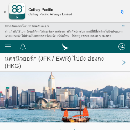
×
Cathay Pacific
ดู
Cathay Pacific Airways Limited
โปรดอัพเกรดเว็บเบราว์เซอร์ของคุณ
ปิด
ท่านกำลังใช้เบราว์เซอร์ที่เราไม่รองรับ หากต้องการสัมผัสประสบการณ์ที่ดีที่สุดในเว็บไซต์ของเรา
เราขอแนะนำให้ท่านอัปเกรดเบราว์เซอร์เวอร์ชันใหม่ - โปรดดู #checkholder# ของเรา
เมนู
ศูนย์
การ
นครนิวยอร์ก
(JFK / EWR) ไปยัง
ฮ่องกง
แจ้ง
(HKG)
เตือน