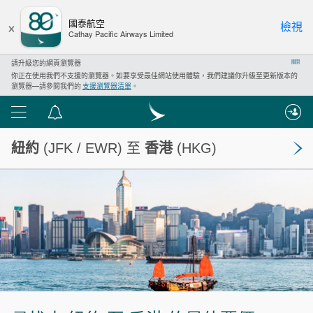
×
國泰航空
檢視
Cathay Pacific Airways Limited
請升級您的網頁瀏覽器
關閉
你正在使用我們不支援的瀏覽器。如要享受最佳網站使用體驗，我們建議你升級至更新版本的
瀏覽器—請參閱我們的
支援瀏覽器清單
。
功
通
能
告
紐約
(JFK / EWR) 至
香港
(HKG)
表
中
心