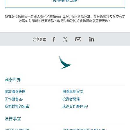
所有報價均根據一名成人乘坐相應艙位的單程 / 來回票價計算，並包括稅項及航空公司
收取的附加費。所有票價、政府稅項及附加費均可能會隨時更改。
在
在
電
LinkedIn
分享頁面
Facebook
Twitter
郵
領
上
發
連
英
分
出
結
連
享
推
將
結
–
文
於
將
國泰世界
連
–
新
於
結
連
視
新
關於國泰集團
國泰應用程式
將
結
窗
視
開
工作機會
投資者關係
於
將
開
窗
啟
開
我們對你的承諾
成為合作夥伴
新
於
啟，
開
新
啟
視
新
有
啟，
視
新
法律事宜
窗
窗
視
關
有
視
窗
開
窗
網
關