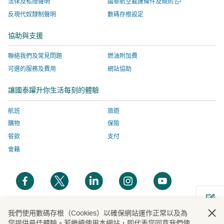
開
法律及私隱聲明
國泰航空載運條件及規則
啟，
開
站
網
啟
反現代奴隸制聲明
數碼存根設定
新
有
啟，
服
站
視
關
有
務
服
協助與支援
窗
網
關
由
務
聯絡我們及常見問題
燃油附加費
站
網
外
由
服
站
部
外
可選的服務及費用
網站協助
務
服
營
部
讓國泰躍升你生活每刻的體驗
由
務
運
營
外
由
商
運
航班
旅遊
部
外
提
商
購物
保險
營
部
供，
提
餐飲
支付
運
營
並
供，
會籍
商
運
可
並
提
商
能
可
開
開
開
開
開
供，
提
與
能
啟
啟
啟
啟
啟
並
供，
國
與
新
新
新
新
新
可
並
泰
國
視
視
視
視
視
我們使用數碼存根（Cookies）以確保網站運作正常以及為
能
可
航
泰
開
您提供最佳體驗。若繼續使用本網站，即代表您同意我們使