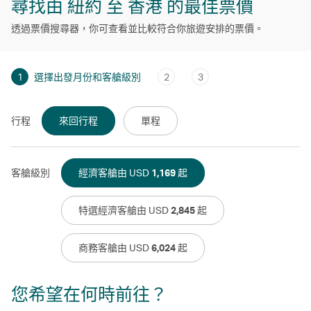
尋找由 紐約 至 香港 的最佳票價
透過票價搜尋器，你可查看並比較符合你旅遊安排的票價。
1
選擇出發月份和客艙級別
2
3
行程
來回行程
單程
客艙級別
經濟客艙由 USD
1,169
起
特選經濟客艙由 USD
2,845
起
商務客艙由 USD
6,024
起
您希望在何時前往？