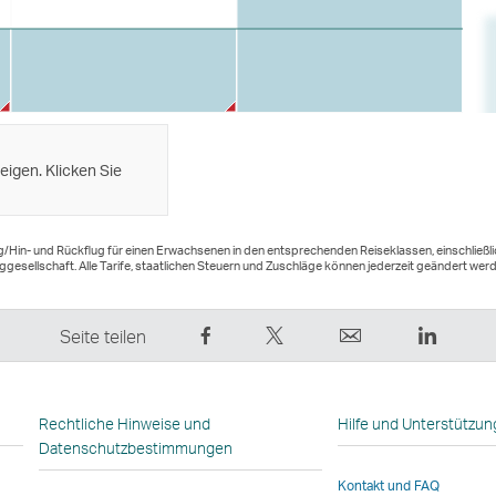
eigen. Klicken Sie
lug/Hin- und Rückflug für einen Erwachsenen in den entsprechenden Reiseklassen, einschließ
ggesellschaft. Alle Tarife, staatlichen Steuern und Zuschläge können jederzeit geändert wer
Auf
Twittern
E-
LinkedI
Seite teilen
Facebook
–
Mail
Der
teilen
der
Der
Link
–
Link
Link
wird
Rechtliche Hinweise und
Hilfe und Unterstützun
der
wird
wird
in
Datenschutzbestimmungen
Link
in
in
einem
Kontakt und FAQ
wird
einem
einem
neuen