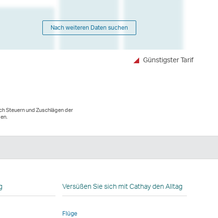
Nach weiteren Daten suchen
Günstigster Tarif
lich Steuern und Zuschlägen der
den.
n
g
Versüßen Sie sich mit Cathay den Alltag
Flüge