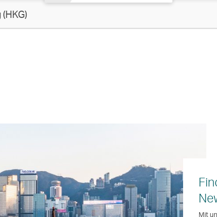
g
(HKG)
Fin
Ne
Mit u