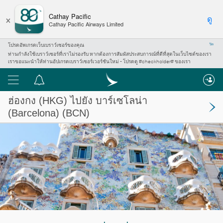
×
Cathay Pacific
ดู
Cathay Pacific Airways Limited
โปรดอัพเกรดเว็บเบราว์เซอร์ของคุณ
ปิด
ท่านกำลังใช้เบราว์เซอร์ที่เราไม่รองรับ หากต้องการสัมผัสประสบการณ์ที่ดีที่สุดในเว็บไซต์ของเรา
เราขอแนะนำให้ท่านอัปเกรดเบราว์เซอร์เวอร์ชันใหม่ - โปรดดู #checkholder# ของเรา
เมนู
ศูนย์
การ
ฮ่องกง
(HKG) ไปยัง
บาร์เซโลน่า
แจ้ง
(Barcelona)
(BCN)
เตือน