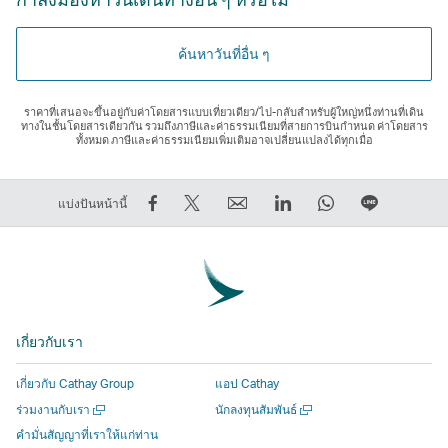
ค้นหาวันที่อื่น ๆ
ราคาที่เสนอจะขึ้นอยู่กับค่าโดยสารแบบเที่ยวเดียว/ไป-กลับสําหรับผู้ใหญ่หนึ่งท่านที่เดิน
ทางในชั้นโดยสารเดียวกัน รวมถึงภาษีและค่าธรรมเนียมที่สายการบินกําหนด ค่าโดยสาร
ทั้งหมด ภาษีและค่าธรรมเนียมเพิ่มเติมอาจเปลี่ยนแปลงได้ทุกเมื่อ
การ
การ
ส่ง
LinkedIn
WhatsApp
แชร์
แบ่งปันหน้านี้
แชร์
Tweet
ต่อ
ลิงก์
ลิงก์
บน
บน
ข้อมูล
ให้
จะ
จะ
LINE
Facebook
นี้
เพื่อน
เปิด
เปิด
ลิงก์
–
–
ลิงก์
ขึ้น
ขึ้น
จะ
ลิงก์
ลิงก์
จะ
ใน
ใน
เปิด
เกี่ยวกับเรา
จะ
จะ
เปิด
หน้าต่าง
หน้าต่าง
ขึ้น
เปิด
เปิด
ขึ้น
ใหม่
ใหม่
ใน
เกี่ยวกับ Cathay Group
แอป Cathay
ขึ้น
ขึ้น
ใน
ที่
ที่
หน้าต่าง
เปิด
เปิด
ร่วมงานกับเรา
นักลงทุนสัมพันธ์
ใน
ใน
หน้าต่าง
ดำเนิน
ดำเนิน
ใหม่
ใน
ใน
คำมั่นสัญญาที่เราให้แก่ท่าน
หน้าต่าง
หน้าต่าง
ใหม่
งาน
งาน
ที่
หน้าต่าง
หน้าต่าง