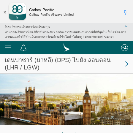
×
Cathay Pacific
ดู
Cathay Pacific Airways Limited
โปรดอัพเกรดเว็บเบราว์เซอร์ของคุณ
ปิด
ท่านกำลังใช้เบราว์เซอร์ที่เราไม่รองรับ หากต้องการสัมผัสประสบการณ์ที่ดีที่สุดในเว็บไซต์ของเรา
เราขอแนะนำให้ท่านอัปเกรดเบราว์เซอร์เวอร์ชันใหม่ - โปรดดู #checkholder# ของเรา
เมนู
ศูนย์
การ
เดนปาซาร์ (บาหลี)
(DPS) ไปยัง
ลอนดอน
แจ้ง
(LHR / LGW)
เตือน