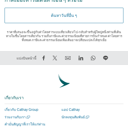
ค้นหาวันที่อื่น ๆ
ราคาที่เสนอจะขึ้นอยู่กับค่าโดยสารแบบเที่ยวเดียว/ไป-กลับสําหรับผู้ใหญ่หนึ่งท่านที่เดิน
ทางในชั้นโดยสารเดียวกัน รวมถึงภาษีและค่าธรรมเนียมที่สายการบินกําหนด ค่าโดยสาร
ทั้งหมด ภาษีและค่าธรรมเนียมเพิ่มเติมอาจเปลี่ยนแปลงได้ทุกเมื่อ
การ
การ
ส่ง
LinkedIn
WhatsApp
แชร์
แบ่งปันหน้านี้
แชร์
Tweet
ต่อ
ลิงก์
ลิงก์
บน
บน
ข้อมูล
ให้
จะ
จะ
LINE
Facebook
นี้
เพื่อน
เปิด
เปิด
ลิงก์
–
–
ลิงก์
ขึ้น
ขึ้น
จะ
ลิงก์
ลิงก์
จะ
ใน
ใน
เปิด
เกี่ยวกับเรา
จะ
จะ
เปิด
หน้าต่าง
หน้าต่าง
ขึ้น
เปิด
เปิด
ขึ้น
ใหม่
ใหม่
ใน
เกี่ยวกับ Cathay Group
แอป Cathay
ขึ้น
ขึ้น
ใน
ที่
ที่
หน้าต่าง
เปิด
เปิด
ร่วมงานกับเรา
นักลงทุนสัมพันธ์
ใน
ใน
หน้าต่าง
ดำเนิน
ดำเนิน
ใหม่
ใน
ใน
คำมั่นสัญญาที่เราให้แก่ท่าน
หน้าต่าง
หน้าต่าง
ใหม่
งาน
งาน
ที่
หน้าต่าง
หน้าต่าง