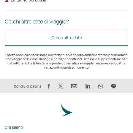
Cerchi altre date di viaggio?
Cerca altre date
I prezzi sono calcolati in base alle tariffe di sola andata/andata e ritorno per un adulto
che viaggia nelle classi di viaggio corrispondenti, inclusi tasse e supplementi imposti
dal vettore. Tutte le tariffe, le imposte governative e i supplementi sono soggetti a
variazioni in qualsiasi momento.
Condividi
Condividi
Email
LinkedIn
WhatsApp
Condivi
Condividi pagina
su
su
Il
Il
Il
in
Facebook
Twitter
link
link
link
fila
–
–
si
si
si
Il
Il
Il
apre
apre
apre
link
link
link
in
in
in
si
Chi siamo
si
si
una
una
una
apre