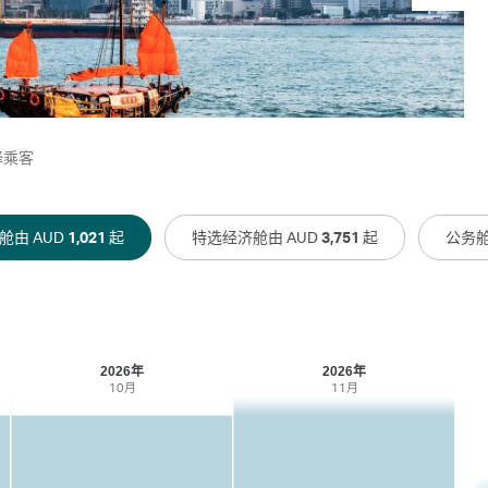
择乘客
舱由 AUD
1,021
起
特选经济舱由 AUD
3,751
起
公务舱
2026年
2026年
10月
11月