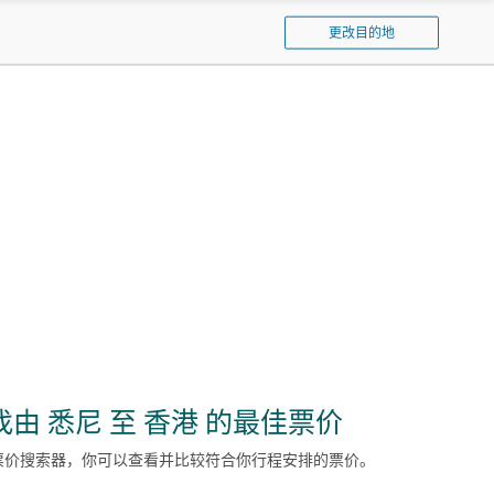
窗
泰
口
更改目的地
航
空
找由 悉尼 至 香港 的最佳票价
票价搜索器，你可以查看并比较符合你行程安排的票价。