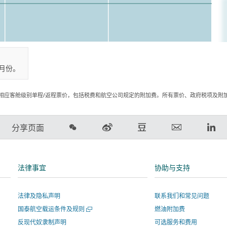
月份。
相应客舱级别单程/返程票价，包括税费和航空公司规定的附加费。所有票价、政府税项及附
在
在
在
电
Lin
分享页面
微
新
豆
子
领
信
浪
瓣
邮
英
上
微
上
件
链
法律事宜
协助与支持
分
博
分
链
接
享
上
享
接
将
法律及隐私声明
联系我们和常见问题
分
-
将
在
打
国泰航空载运条件及规则
燃油附加费
享
链
在
新
开
-
接
新
窗
反现代奴隶制声明
可选服务和费用
一