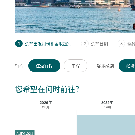
1
选择出发月份和客舱级别
2
选择日期
3
选
行程
往返行程
单程
客舱级别
经济
您希望在何时前往？
2026年
2026年
08月
09月
AUD
1,021