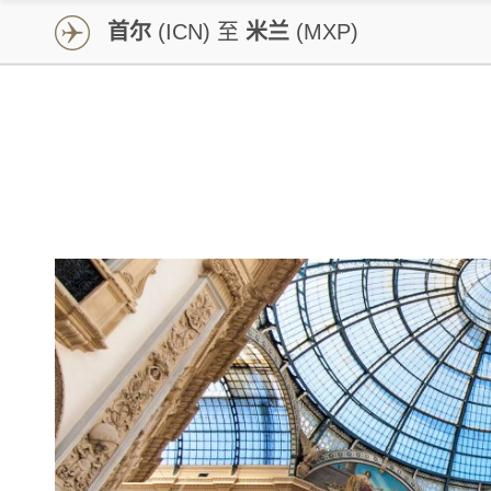
首尔
(ICN) 至
米兰
(MXP)