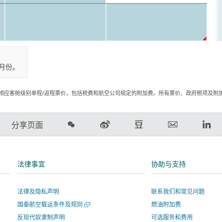
月份。
相应客舱级别单程/返程票价，包括税费和航空公司规定的附加费。所有票价、政府税项及附
在
在
在
电
Lin
分享页面
微
新
豆
子
领
信
浪
瓣
邮
英
上
微
上
件
链
法律事宜
协助与支持
分
博
分
链
接
享
上
享
接
将
法律及隐私声明
联系我们和常见问题
分
-
将
在
打
国泰航空载运条件及规则
燃油附加费
享
链
在
新
开
-
接
新
窗
反现代奴隶制声明
可选服务和费用
一