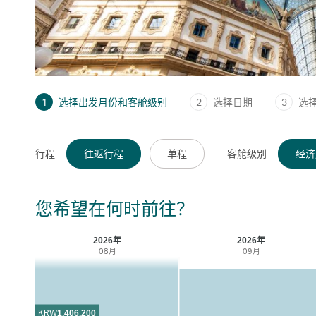
1
选择出发月份和客舱级别
2
选择日期
3
选
行程
往返行程
单程
客舱级别
经济
您希望在何时前往？
2026年
2026年
08月
09月
KRW
1,406,200