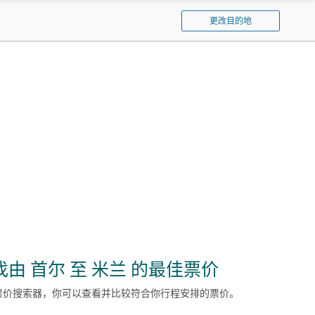
窗
泰
口
更改目的地
航
空
找由 首尔 至 米兰 的最佳票价
票价搜索器，你可以查看并比较符合你行程安排的票价。