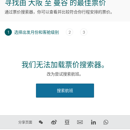
寻找由 大阪 至 曼谷 的最佳票价
通过票价搜索器，你可以查看并比较符合你行程安排的票价。
1
选择出发月份和客舱级别
2
3
我们无法加载票价搜索器。
改为尝试搜索航班。
搜索航班
在
在
在
电
LinkedIn
WhatsAp
分享页面
微
新
豆
子
领
链