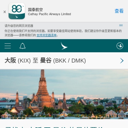
×
国泰航空
查看
Cathay Pacific Airways Limited
请升级您的网页浏览器
关闭
你正在使用我们不支持的浏览器。如要享受最佳网站使用体验，我们建议你升级至更新版本的
浏览器——请参阅我们的
支持浏览器清单
。
功
通
能
知
大阪
(KIX) 至
曼谷
(BKK / DMK)
列
中
表
心