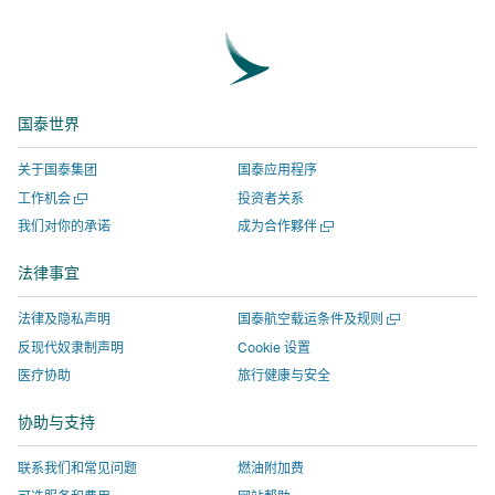
信
浪
瓣
邮
英
接
上
微
上
件
链
将
分
博
分
链
接
在
享
上
享
接
将
新
国泰世界
分
-
将
在
窗
享
链
在
新
口
关于国泰集团
国泰应用程序
-
接
新
窗
打
打
工作机会
投资者关系
链
将
窗
口
开，
开
打
我们对你的承诺
成为合作夥伴
接
在
口
打
进
一
开
将
新
打
开，
入
个
一
法律事宜
新
在
窗
开，
进
由
个
窗
新
新
口
进
入
外
口
打
法律及隐私声明
国泰航空载运条件及规则
窗
窗
打
入
由
部
开
口
反现代奴隶制声明
Cookie 设置
一
口
开，
由
外
机
医疗协助
旅行健康与安全
个
打
进
外
部
构
新
开，
入
部
机
运
窗
协助与支持
口
进
由
机
构
营
入
外
构
运
的
联系我们和常见问题
燃油附加费