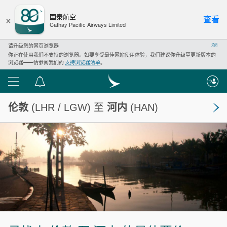
×
国泰航空
查看
Cathay Pacific Airways Limited
请升级您的网页浏览器
关闭
你正在使用我们不支持的浏览器。如要享受最佳网站使用体验，我们建议你升级至更新版本的
浏览器——请参阅我们的
支持浏览器清单
。
功
通
能
知
伦敦
(LHR / LGW) 至
河内
(HAN)
列
中
表
心