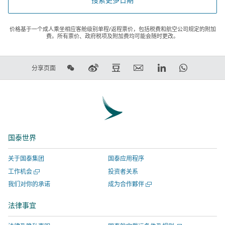
价格基于一个成人乘坐相应客舱级别单程/返程票价，包括税费和航空公司规定的附加
费。所有票价、政府税项及附加费均可能会随时更改。
在
在
在
电
LinkedIn
WhatsAp
分享页面
微
新
豆
子
领
链
信
浪
瓣
邮
英
接
上
微
上
件
链
将
分
博
分
链
接
在
享
上
享
接
将
新
国泰世界
分
-
将
在
窗
享
链
在
新
口
关于国泰集团
国泰应用程序
-
接
新
窗
打
打
工作机会
投资者关系
链
将
窗
口
开，
开
打
我们对你的承诺
成为合作夥伴
接
在
口
打
进
一
开
将
新
打
开，
入
个
一
法律事宜
新
在
窗
开，
进
由
个
窗
新
新
口
进
入
外