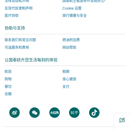
口
打
法律及隐私声明
国泰航空载运条件及规则
窗
窗
打
入
由
部
开
口
反现代奴隶制声明
Cookie 设置
一
口
开，
由
外
机
医疗协助
旅行健康与安全
个
打
进
外
部
构
新
开，
入
部
机
运
窗
协助与支持
口
进
由
机
构
营
入
外
构
运
的
联系我们和常见问题
燃油附加费
由
部
运
营
网
可选服务和费用
网站帮助
外
机
营
的
站，
让国泰跃升您生活每刻的体验
部
构
的
网
该
机
运
网
站，
网
航班
假期
构
营
站，
该
站
购物
身心健旅
运
的
该
网
不
餐饮
支付
营
网
网
站
一
会籍
的
站，
站
不
定
网
该
不
一
会
站，
网
一
定
采
打
打
打
打
打
该
站
定
会
用
开
开
开
开
开
网
不
会
采
与
一
一
一
一
一