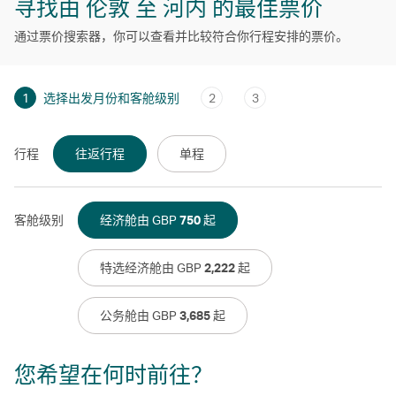
寻找由 伦敦 至 河内 的最佳票价
通过票价搜索器，你可以查看并比较符合你行程安排的票价。
1
选择出发月份和客舱级别
2
3
行程
往返行程
单程
客舱级别
经济舱由 GBP
750
起
特选经济舱由 GBP
2,222
起
公务舱由 GBP
3,685
起
您希望在何时前往？