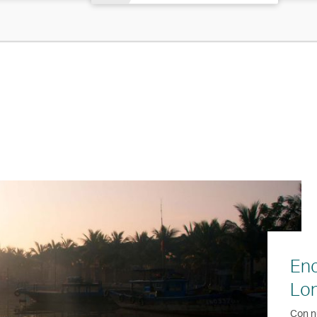
Enc
Lon
Con n