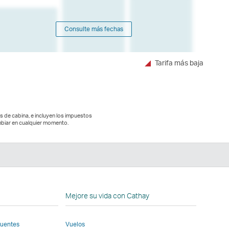
Consulte más fechas
Tarifa más baja
es de cabina, e incluyen los impuestos
biar en cualquier momento.
n
Mejore su vida con Cathay
cuentes
Vuelos