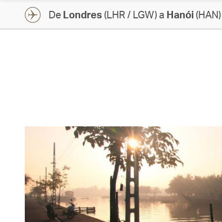
De
Londres
(LHR / LGW) a
Hanói
(HAN)