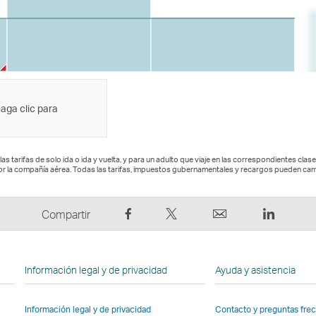
haga clic para
las tarifas de solo ida o ida y vuelta, y para un adulto que viaje en las correspondientes clas
or la compañía aérea. Todas las tarifas, impuestos gubernamentales y recargos pueden cam
Compartir
Tuitear:
Correo
LinkedI
Compartir
en
El
electrónico
El
Facebook:
enlace
El
enlace
El
se
enlace
se
Información legal y de privacidad
Ayuda y asistencia
enlace
abre
se
abre
se
en
abre
en
Información legal y de privacidad
Contacto y preguntas fre
abre
una
en
una