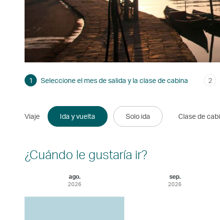
1
Seleccione el mes de salida y la clase de cabina
2
Viaje
Ida y vuelta
Solo ida
Clase de cab
¿Cuándo le gustaría ir?
ago.
sep.
2026
2026