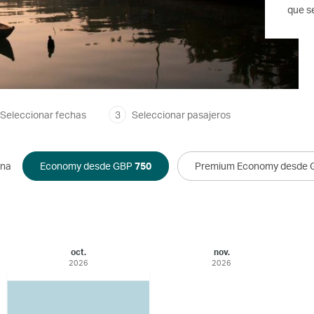
que se
Seleccionar fechas
3
Seleccionar pasajeros
ina
Economy desde GBP
750
Premium Economy desde
oct.
nov.
2026
2026