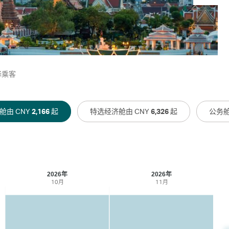
择乘客
舱由 CNY
2,166
起
特选经济舱由 CNY
6,326
起
公务舱
2026年
2026年
10月
11月