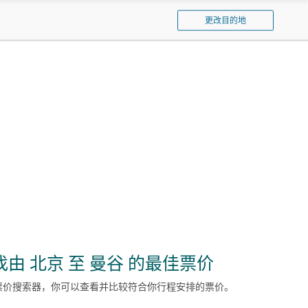
窗
泰
口
更改目的地
航
空
找由 北京 至 曼谷 的最佳票价
票价搜索器，你可以查看并比较符合你行程安排的票价。