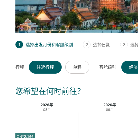
1
选择出发月份和客舱级别
2
选择日期
3
选
行程
往返行程
单程
客舱级别
经济
您希望在何时前往？
2026年
2026年
08月
09月
CNY
2,166