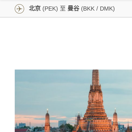
北京
(PEK) 至
曼谷
(BKK / DMK)